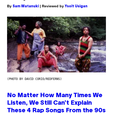
By
| Reviewed by
Sam Watanuki
Ysolt Usigan
(PHOTO BY DAVID CORIO/REDFERNS)
No Matter How Many Times We
Listen, We Still Can’t Explain
These 4 Rap Songs From the 90s