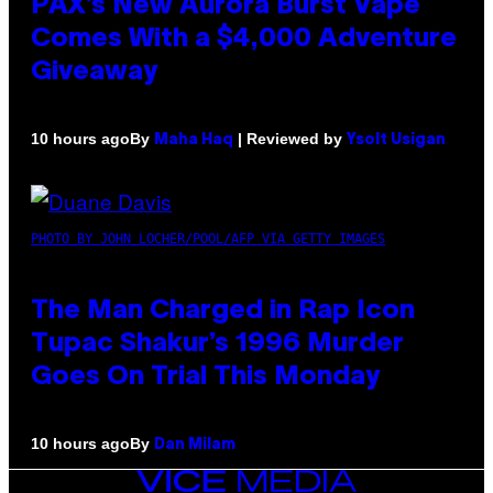
PAX’s New Aurora Burst Vape
Comes With a $4,000 Adventure
Giveaway
By
| Reviewed by
10 hours ago
Maha Haq
Ysolt Usigan
PHOTO BY JOHN LOCHER/POOL/AFP VIA GETTY IMAGES
The Man Charged in Rap Icon
Tupac Shakur’s 1996 Murder
Goes On Trial This Monday
By
10 hours ago
Dan Milam
VICE