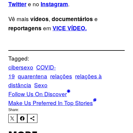
e no
.
Twitter
Instagram
Vê mais
,
e
vídeos
documentários
em
reportagens
VICE VÍDEO.
Tagged:
cibersexo
COVID-
19
quarentena
relações
relações à
distância
Sexo
Follow Us On Discover
Make Us Preferred In Top Stories
Share: