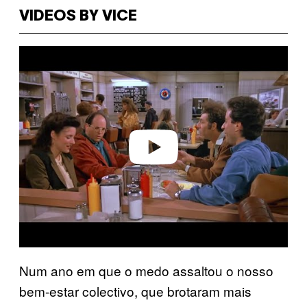
VIDEOS BY VICE
P
l
a
y
v
i
d
e
o
Num ano em que o medo assaltou o nosso
bem-estar colectivo, que brotaram mais