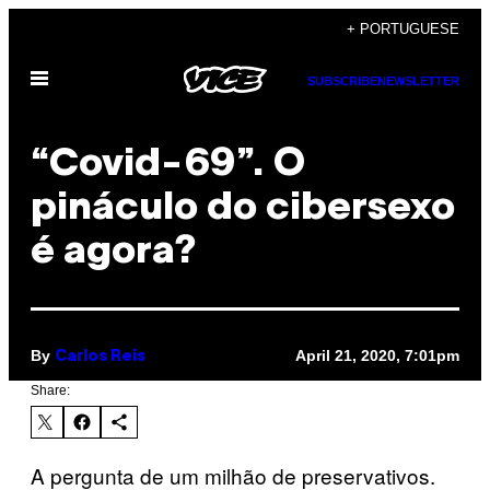
Skip
+ PORTUGUESE
to
Open
content
SUBSCRIBE
NEWSLETTER
Menu
“Covid-69”. O
pináculo do cibersexo
é agora?
By
April 21, 2020, 7:01pm
Carlos Reis
Share:
A pergunta de um milhão de preservativos.