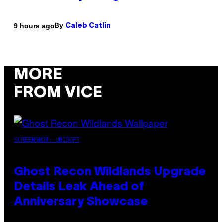
By
9 hours ago
Caleb Catlin
MORE
FROM VICE
SCREENSHOT: UBISOFT
Ghost Recon Wildlands Upgrade
Details Leak Ahead of
Anniversary Showcase