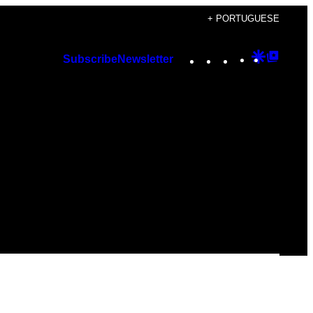
+ PORTUGUESE
Instagram
TikTok
YouTube
Google
Googl
Subscribe
Newsletter
Discover
Top
Posts