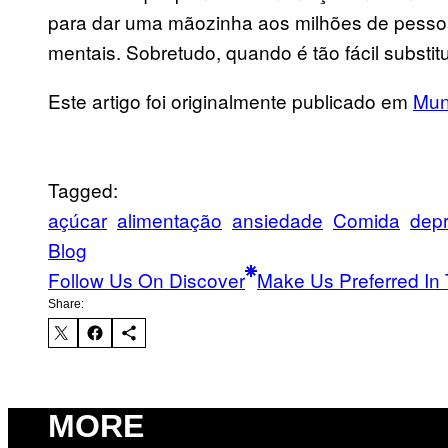
para dar uma mãozinha aos milhões de pesso
mentais. Sobretudo, quando é tão fácil substit
Este artigo foi originalmente publicado em
Mun
Tagged:
açúcar
alimentação
ansiedade
Comida
dep
Blog
Follow Us On Discover
Make Us Preferred In 
Share:
MORE