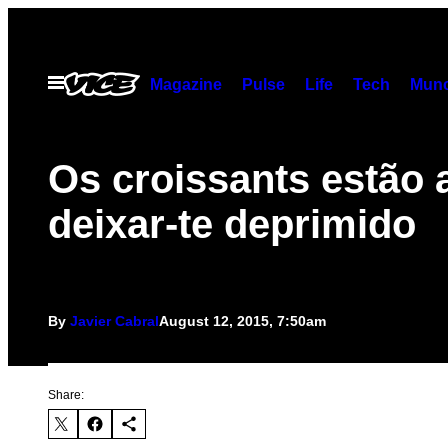
Skip
to
content
Open
Magazine
Pulse
Life
Tech
Munc
Menu
Os croissants estão 
deixar-te deprimido
By
Javier Cabral
August 12, 2015, 7:50am
Share: