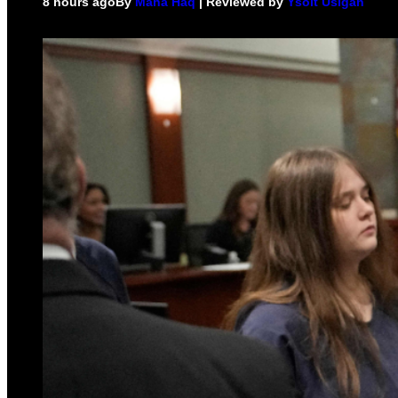
8 hours ago
By
Maha Haq
| Reviewed by
Ysolt Usigan