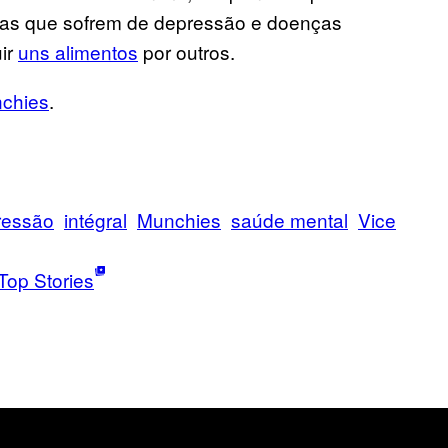
as que sofrem de depressão e doenças
uir
uns alimentos
por outros.
chies
.
ressão
intégral
Munchies
saúde mental
Vice
Top Stories