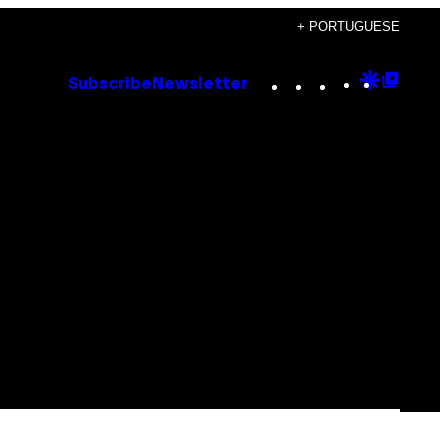
+ PORTUGUESE
Instagram
TikTok
YouTube
Google
Goog
Subscribe
Newsletter
Discove
Top
Posts