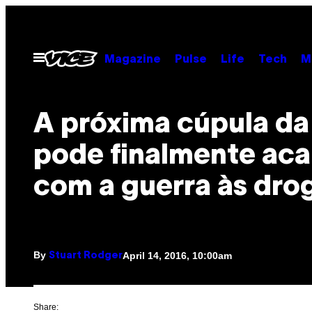
Skip
to
content
Open
Magazine
Pulse
Life
Tech
M
Menu
A próxima cúpula d
pode finalmente aca
com a guerra às dro
By
April 14, 2016, 10:00am
Stuart Rodger
Share: