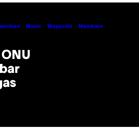
unchies
Music
Waypoint
Members
a ONU
bar
gas