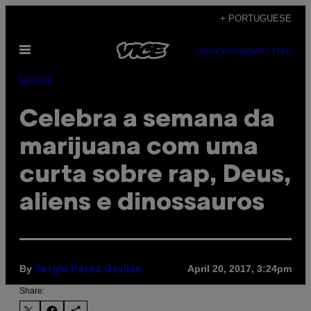
Skip
+ PORTUGUESE
to
Open
content
SUBSCRIBE
NEWSLETTER
Menu
Drogas
Celebra a semana da
marijuana com uma
curta sobre rap, Deus,
aliens e dinossauros
By
April 20, 2017, 3:24pm
Sergio Pérez Gavilán
Share: