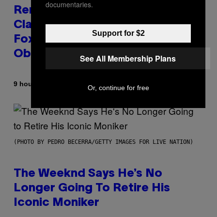
documentaries.
Remember the Time Jeezy
Clapped Back at Bill O’Reilly and
Support for $2
Fox News in Defense of Barack
Obama?
See All Membership Plans
By
9 hours ago
Caleb Catlin
Or, continue for free
(PHOTO BY PEDRO BECERRA/GETTY IMAGES FOR LIVE NATION)
The Weeknd Says He’s No
Longer Going To Retire His
Iconic Moniker