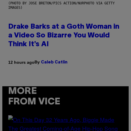
(PHOTO BY JOSE BRETON/PICS ACTION/NURPHOTO VIA GETTY
IMAGES)
Drake Barks at a Goth Woman in
a Video So Bizarre You Would
Think It’s AI
By
12 hours ago
Caleb Catlin
MORE
FROM VICE