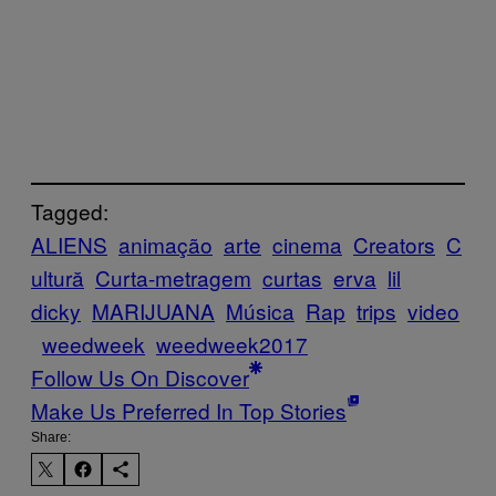
Tagged:
ALIENS
animação
arte
cinema
Creators
C
ultură
Curta-metragem
curtas
erva
lil
dicky
MARIJUANA
Música
Rap
trips
video
weedweek
weedweek2017
Follow Us On Discover
Make Us Preferred In Top Stories
Share: