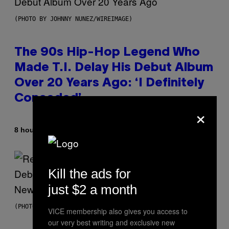
(PHOTO BY JOHNNY NUNEZ/WIREIMAGE)
The 90s Hip-Hop Legend Who
Made T.I. Delay His Debut Album
Over 20 Years Ago: ‘I Definitely
Conceded’
×
By
8 hours ago
Caleb Catlin
Kill the ads for
just $2 a month
(PHOTO BY TIM MOSENFELDER/GETTY IMAGES)
VICE membership also gives you access to
our very best writing and exclusive new