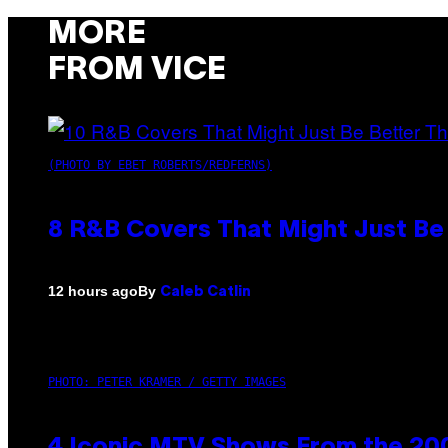
MORE
FROM VICE
(PHOTO BY EBET ROBERTS/REDFERNS)
8 R&B Covers That Might Just Be 
By
12 hours ago
Caleb Catlin
PHOTO: PETER KRAMER / GETTY IMAGES
4 Iconic MTV Shows From the 200