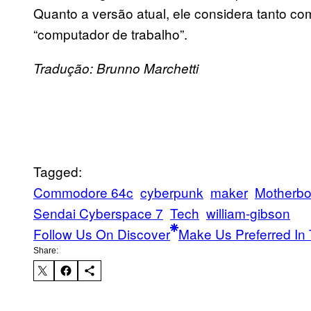
Quanto a versão atual, ele considera tanto c
“computador de trabalho”.
Tradução: Brunno Marchetti
Tagged:
Commodore 64c
cyberpunk
maker
Motherbo
Sendai Cyberspace 7
Tech
william-gibson
Follow Us On Discover
Make Us Preferred In 
Share: