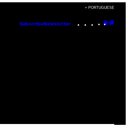
+ PORTUGUESE
Instagram
TikTok
YouTube
Google
Goog
Subscribe
Newsletter
Discove
Top
Posts