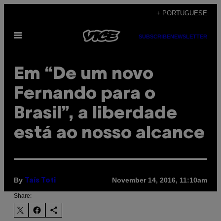
Skip
+ PORTUGUESE
to
Open
content
SUBSCRIBE
NEWSLETTER
Menu
Em “De um novo
Fernando para o
Brasil”, a liberdade
está ao nosso alcance
By
November 14, 2016, 11:10am
Taís Toti
Share: