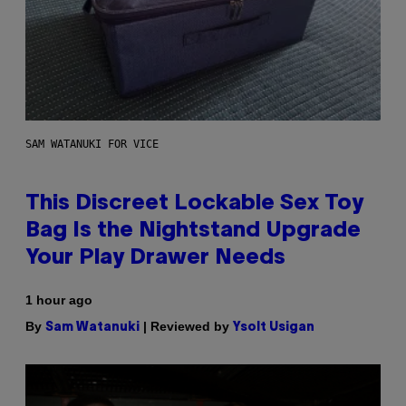
SAM WATANUKI FOR VICE
This Discreet Lockable Sex Toy
Bag Is the Nightstand Upgrade
Your Play Drawer Needs
1 hour ago
By
| Reviewed by
Sam Watanuki
Ysolt Usigan