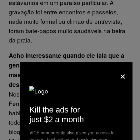
estávamos em um paraíso particular. A
gravação foi entre encontros e passeios,
nada muito formal ou climão de entrevista,
foram bate-papos muito saudáveis na beira
da praia.
Acho interessante quando ele fala que a
gente costuma pensar que é impossível,
×
mas é possível. Você tirou alguma lição
dessa convivência com o Fernando?
Nos conectamos e minha identificação com o
Fernando é plena. O espírito do viajante
Kill the ads for
habita minha alma. Sempre acreditei que
just $2 a month
todos os nossos sonhos são possíveis e os
bloqueios nascem e morrem dentro de nós.
VICE membership also gives you access to
our very best writing and exclusive new