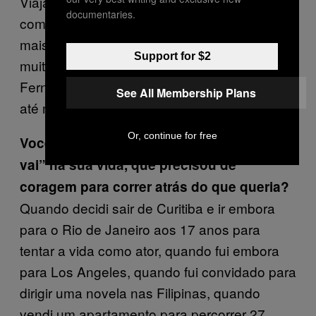
Viajar e conhecer o mundo, ter pouco apego
documentaries.
com bens materiais, optar por estilo de vida
mais simples, essas questões conversam
Support for $2
muito com as minhas ideias. Considero o
Fernando um grande amigo, inclusive já veio
See All Membership Plans
até me visitar em Curitiba.
Or, continue for free
Você já teve uma experiência “respira e
vai” na sua vida, que precisou de
coragem para correr atrás do que queria?
Quando decidi sair de Curitiba e ir embora
para o Rio de Janeiro aos 17 anos para
tentar a vida como ator, quando fui embora
para Los Angeles, quando fui convidado para
dirigir uma novela nas Filipinas, quando
vendi um apartamento para percorrer 27