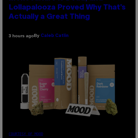
Lollapalooza Proved Why That’s
Actually a Great Thing
By
3 hours ago
Caleb Catlin
COURTESY OF MOOD