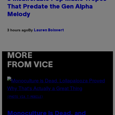
That Predate the Gen Alpha
Melody
By
3 hours ago
Lauren Boisvert
MORE
FROM VICE
(PHOTO VIA T-MOBILE)
Monoculture is Dead, and