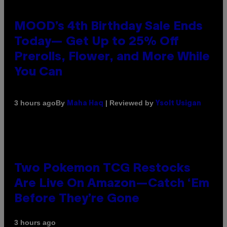
MOOD’s 4th Birthday Sale Ends
Today— Get Up to 25% Off
Prerolls, Flower, and More While
You Can
By
| Reviewed by
3 hours ago
Maha Haq
Ysolt Usigan
Two Pokemon TCG Restocks
Are Live On Amazon—Catch ‘Em
Before They’re Gone
3 hours ago