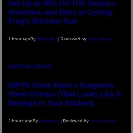
Get Up to 30% Off THC Seltzers,
Gummies, and More at Cycling
Frog’s Birthday Sale
1 hour ago
By
Maha Haq
| Reviewed by
Ysolt Usigan
COURTESY OF NWTN HOME
NWTN Home Made a Gorgeous
Weed Grinder (That Looks Like It
Belongs in Your Kitchen)
2 hours ago
By
Maha Haq
| Reviewed by
Ysolt Usigan