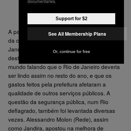
documentaries.
Pedro Paulo (PMDB)
Support for $2
A paternidade das
Olimpíadas
e os méritos
See All Membership Plans
da conquista também entraram na baila, com
Jandira lembrando das verbas federais
Or, continue for free
destinadas ao evento e, obviamente, todo
mundo falando que o Rio de Janeiro deveria
ser lindo assim no resto do ano, e que os
gastos feitos pela prefeitura afetaram a
qualidade de outros serviços públicos. A
questão da segurança pública, num Rio
deflagrado, também foi levantada diversas
vezes. Alessandro Molon (Rede), assim
como Jandira, apostou na melhora de