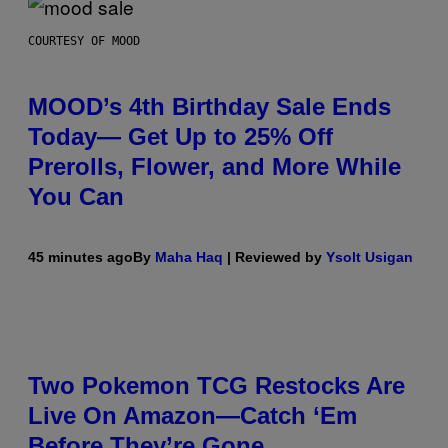
COURTESY OF MOOD
MOOD’s 4th Birthday Sale Ends
Today— Get Up to 25% Off
Prerolls, Flower, and More While
You Can
45 minutes ago
By
Maha Haq
| Reviewed by
Ysolt Usigan
Two Pokemon TCG Restocks Are
Live On Amazon—Catch ‘Em
Before They’re Gone