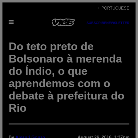
Skip
+ PORTUGUESE
to
Open
content
SUBSCRIBE
NEWSLETTER
Menu
Do teto preto de
Bolsonaro à merenda
do Índio, o que
aprendemos com o
debate à prefeitura do
Rio
By
Amauri Gonzo
August 26, 2016, 1:37pm