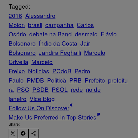
Tagged:
2016
Alessandro
Molon
brasil
campanha
Carlos
Osório
debate na Band
desmaio
Flávio
Bolsonaro
Índio da Costa
Jair
Bolsonaro
Jandira Feghalli
Marcelo
Crivella
Marcelo
Freixo
Noticias
PCdoB
Pedro
Paulo
PMDB
Politică
PRB
Prefeito
prefeitu
ra
PSC
PSDB
PSOL
rede
rio de
janeiro
Vice Blog
Follow Us On Discover
Make Us Preferred In Top Stories
Share: