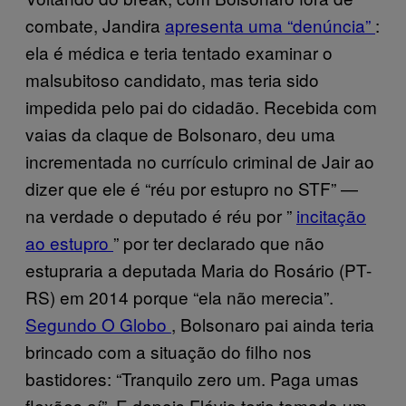
combate, Jandira
apresenta uma “denúncia”
:
ela é médica e teria tentado examinar o
malsubitoso candidato, mas teria sido
impedida pelo pai do cidadão. Recebida com
vaias da claque de Bolsonaro, deu uma
incrementada no currículo criminal de Jair ao
dizer que ele é “réu por estupro no STF” —
na verdade o deputado é réu por ”
incitação
ao estupro
” por ter declarado que não
estupraria a deputada Maria do Rosário (PT-
RS) em 2014 porque “ela não merecia”.
Segundo O Globo
, Bolsonaro pai ainda teria
brincado com a situação do filho nos
bastidores: “Tranquilo zero um. Paga umas
flexões aí”. E depois Flávio teria tomado um