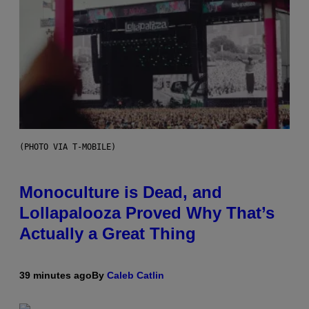
(PHOTO VIA T-MOBILE)
Monoculture is Dead, and
Lollapalooza Proved Why That’s
Actually a Great Thing
39 minutes ago
By
Caleb Catlin