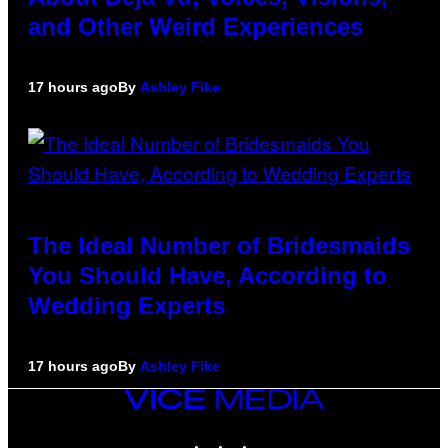
and Other Weird Experiences
17 hours ago
By
Ashley Fike
The Ideal Number of Bridesmaids
You Should Have, According to
Wedding Experts
17 hours ago
By
Ashley Fike
VICE
MEDIA
INSTAGRAM
TIKTOK
YOUTUBE