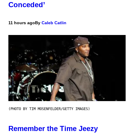
Conceded’
11 hours ago
By
Caleb Catlin
(PHOTO BY TIM MOSENFELDER/GETTY IMAGES)
Remember the Time Jeezy