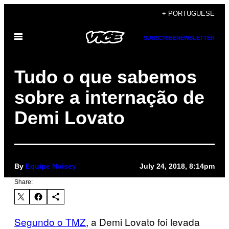
Skip
+ PORTUGUESE
to
Open
content
SUBSCRIBE
NEWSLETTER
Menu
Tudo o que sabemos
sobre a internação de
Demi Lovato
By
Equipe Noisey
July 24, 2018, 8:14pm
Share:
Segundo o TMZ
, a Demi Lovato foi levada