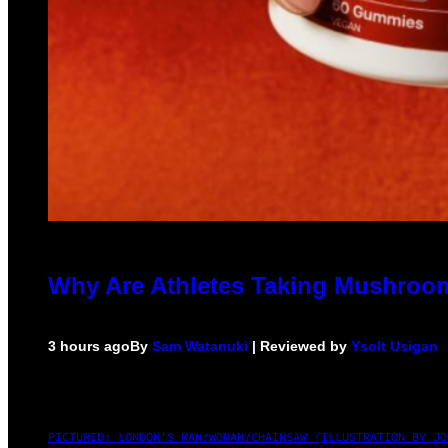
Why Are Athletes Taking Mushro
3 hours ago
By
Sam Watanuki
| Reviewed by
Ysolt Usigan
PICTURED: LONDON'S MAN/WOMAN/CHAINSAW (ILLUSTRATION BY JO