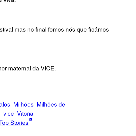
stival mas no final fomos nós que ficámos
mor maternal da VICE.
alos
Milhões
Milhões de
s
vice
Vitoria
Top Stories