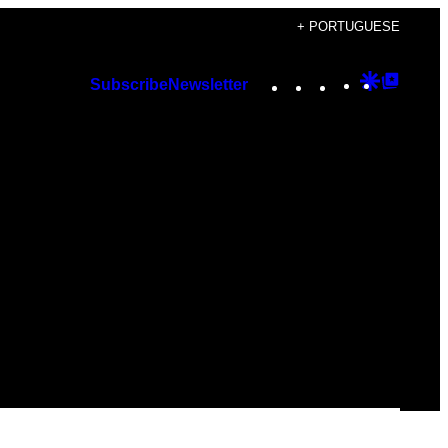
+ PORTUGUESE
Instagram
TikTok
YouTube
Google
Googl
Subscribe
Newsletter
Discover
Top
Posts