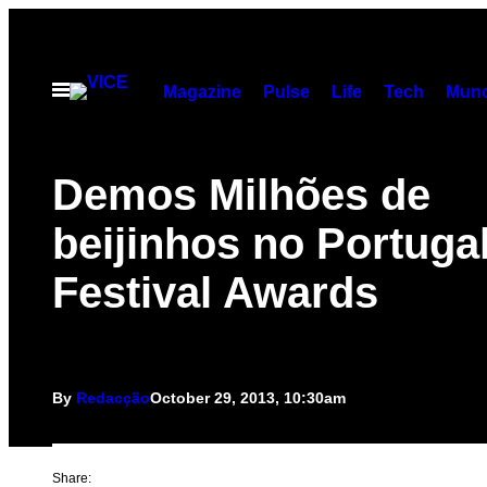
Skip
to
content
Open
Magazine
Pulse
Life
Tech
Munc
Menu
Demos Milhões de
beijinhos no Portuga
Festival Awards
By
Redacção
October 29, 2013, 10:30am
Share: