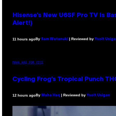
Hisense’s New U6SF Pro TV Is Bas
Alert!)
By
| Reviewed by
11 hours ago
Sam Watanuki
Ysolt Usig
MAHA HAQ FOR VICE
Cycling Frog’s Tropical Punch THC
By
| Reviewed by
12 hours ago
Maha Haq
Ysolt Usigan