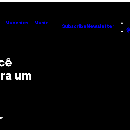
Munchies
Music
Subscribe
Newsletter
cê
ara um
pm