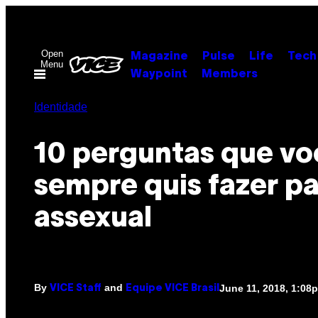
Skip
to
content
Open
Magazine
Pulse
Life
Tech
Menu
Waypoint
Members
Identidade
10 perguntas que vo
sempre quis fazer p
assexual
By
and
June 11, 2018, 1:08
VICE Staff
Equipe VICE Brasil