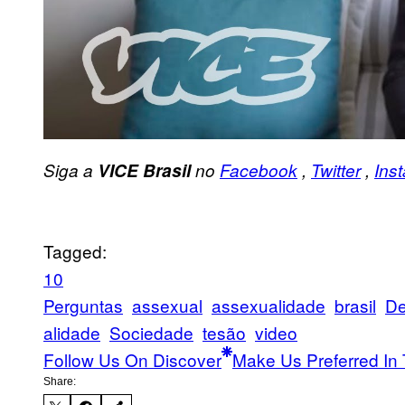
Siga a
VICE Brasil
no
Facebook
,
Twitter
,
Ins
Tagged:
10
Perguntas
assexual
assexualidade
brasil
De
alidade
Sociedade
tesão
video
Follow Us On Discover
Make Us Preferred In 
Share: