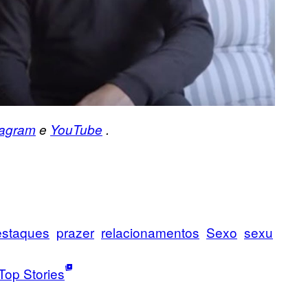
tagram
e
YouTube
.
staques
prazer
relacionamentos
Sexo
sexu
Top Stories