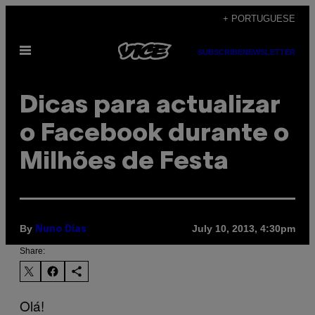
Skip
+ PORTUGUESE
to
Open
content
SUBSCRIBE
NEWSLETTER
Menu
Dicas para actualizar
o Facebook durante o
Milhões de Festa
By
July 10, 2013, 4:30pm
Nuno Dias
Share:
Olá!