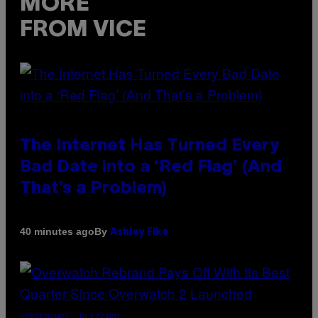
MORE
FROM VICE
The Internet Has Turned Every
Bad Date into a ‘Red Flag’ (And
That’s a Problem)
By
40 minutes ago
Ashley Fike
SCREENSHOT: BLIZZARD