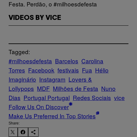
Festa. Perdão, o #milhoesdefesta
VIDEOS BY VICE
Tagged:
#milhoesdefesta
Barcelos
Carolina
Torres
Facebook
festivais
Fua
Hélio
Imaginário
Instagram
Lovers &
Lollypops
MDF
Milhões de Festa
Nuno
Dias
Portugal Portugal
Redes Sociais
vice
Follow Us On Discover
Make Us Preferred In Top Stories
Share: