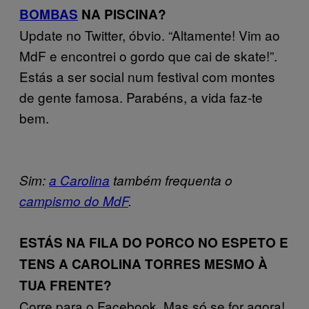
BOMBAS
NA PISCINA?
Update no Twitter, óbvio. “Altamente! Vim ao
MdF e encontrei o gordo que cai de skate!”.
Estás a ser social num festival com montes
de gente famosa. Parabéns, a vida faz-te
bem.
Sim:
a Carolina
também frequenta o
campismo do MdF
.
ESTÁS NA FILA DO PORCO NO ESPETO E
TENS A CAROLINA TORRES MESMO À
TUA FRENTE?
Corre para o Facebook. Mas só se for agora!