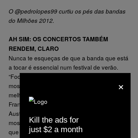
O @pedrolopes99 curtiu os pés das bandas
do Milhões 2012.
AH SIM: OS CONCERTOS TAMBÉM
RENDEM, CLARO
Nunca te esqueças de que a banda que está
a tocar é essencial num festival de verão.
“Foda-se, Eyehategod!” Ou: “Mikal Cronin a
×
mostrar-nos o porquê de ser um dos
melhores segredos rock’n’roll de São
Francisco <3.” Ou ainda: “Adoro a gaja de
Austra.” Não percas uma oportunidade de
Kill the ads for
mostrar que sabes o que está a acontecer e
just $2 a month
que não foste a Barcelos só para curtir a