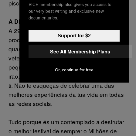
piscina.
VICE membership also gives you access to
our very best writing and exclusive new
documentaries.
A DEPRESSÃO PÓS-FESTIVAL
A 29 de Julho serão, garantidamente,
Support for $2
produzidos vários posts depressivo por
quase todos os presentes no festival (do
See All Membership Plans
veterano à estreia), pelas “sdds” daquele
pequeno grande festival de Barcelos que
Or, continue for free
irão, nos próximos 365 dias, viver dentro de
ti. Não te esqueças de celebrar uma das
melhores experiências da tua vida em todas
as redes sociais.
Tudo porque és um contemplado a desfrutar
o melhor festival de sempre: o Milhões de