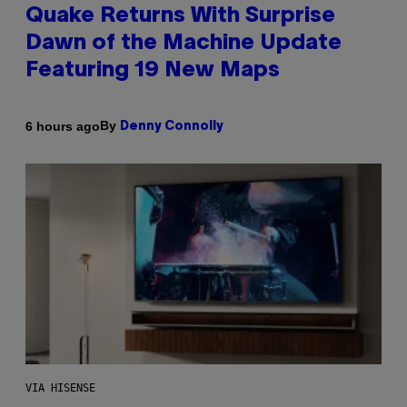
Quake Returns With Surprise
Dawn of the Machine Update
Featuring 19 New Maps
By
6 hours ago
Denny Connolly
VIA HISENSE