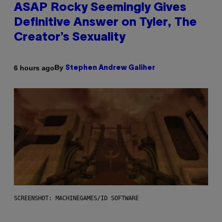
ASAP Rocky Seemingly Gives
Definitive Answer on Tyler, The
Creator’s Sexuality
By
6 hours ago
Stephen Andrew Galiher
SCREENSHOT: MACHINEGAMES/ID SOFTWARE