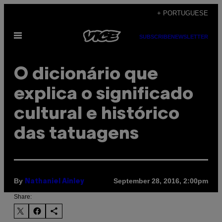
Skip
+ PORTUGUESE
to
Open
content
SUBSCRIBE
NEWSLETTER
Menu
O dicionário que
explica o significado
cultural e histórico
das tatuagens
By
September 28, 2016, 2:00pm
Nathaniel Ainley
Share: