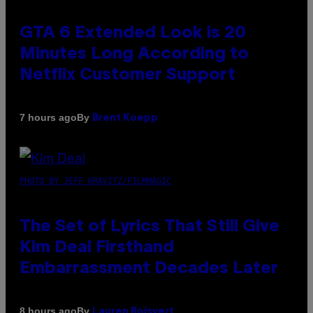
GTA 6 Extended Look is 20
Minutes Long According to
Netflix Customer Support
By
7 hours ago
Brent Koepp
PHOTO BY JEFF KRAVITZ/FILMMAGIC
The Set of Lyrics That Still Give
Kim Deal Firsthand
Embarrassment Decades Later
By
8 hours ago
Lauren Boisvert