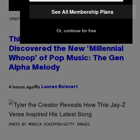
See All Membership Plans
(PHOTO BY TAYLOR HILL/GETTY IMAGES)
Or, continue for free
This Researcher Accidentally
Discovered the New ‘Millennial
Whoop’ of Pop Music: The Gen
Alpha Melody
By
4 hours ago
Lauren Boisvert
PHOTO BY MONICA SCHIPPER/GETTY IMAGES