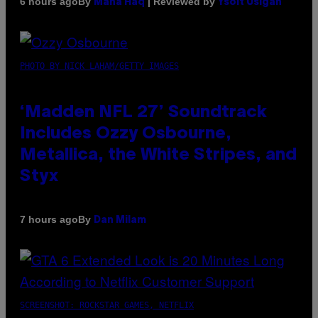
By
| Reviewed by
6 hours ago
Maha Haq
Ysolt Usigan
PHOTO BY NICK LAHAM/GETTY IMAGES
‘Madden NFL 27’ Soundtrack
Includes Ozzy Osbourne,
Metallica, the White Stripes, and
Styx
By
7 hours ago
Dan Milam
SCREENSHOT: ROCKSTAR GAMES, NETFLIX