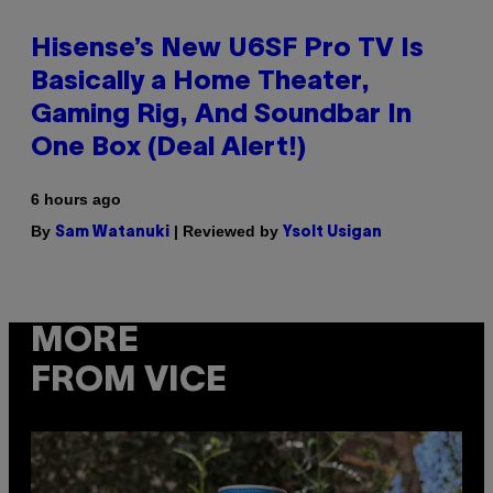
Hisense’s New U6SF Pro TV Is
Basically a Home Theater,
Gaming Rig, And Soundbar In
One Box (Deal Alert!)
6 hours ago
By
| Reviewed by
Sam Watanuki
Ysolt Usigan
MORE
FROM VICE