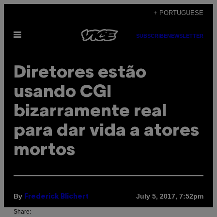
Skip
+ PORTUGUESE
to
Open
content
SUBSCRIBE
NEWSLETTER
Menu
Diretores estão
usando CGI
bizarramente real
para dar vida a atores
mortos
By
July 5, 2017, 7:52pm
Frederick Blichert
Share: