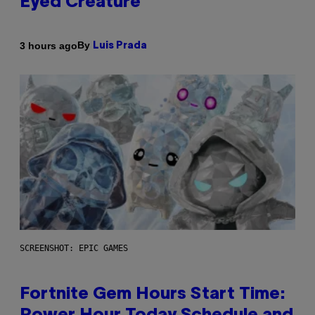
Eyed Creature
By
3 hours ago
Luis Prada
SCREENSHOT: EPIC GAMES
Fortnite Gem Hours Start Time: