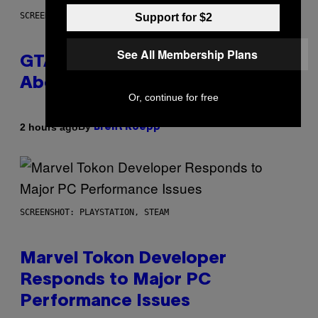
SCREENSHOT: ROCKSTAR GAMES
Support for $2
See All Membership Plans
GTA 6 Gets Concerning Update
About GTA Online Release Date
Or, continue for free
By
2 hours ago
Brent Koepp
SCREENSHOT: PLAYSTATION, STEAM
Marvel Tokon Developer
Responds to Major PC
Performance Issues