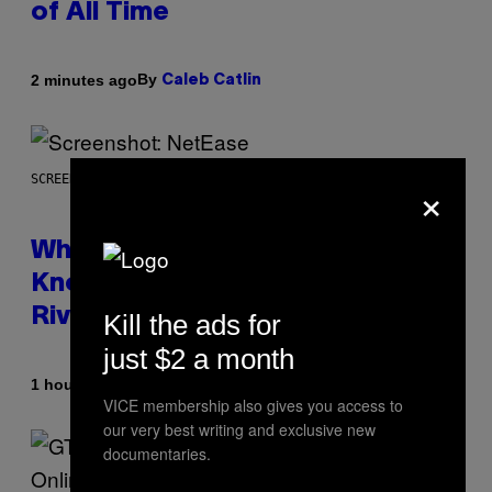
of All Time
By
2 minutes ago
Caleb Catlin
×
SCREENSHOT: NETEASE
Who Is The Hood? Everything To
Know About The Newest Marvel
Rivals Character
Kill the ads for
just $2 a month
By
1 hour ago
Denny Connolly
VICE membership also gives you access to
our very best writing and exclusive new
documentaries.