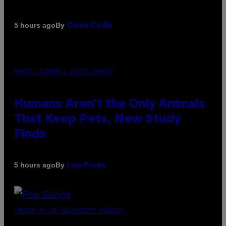
By
5 hours ago
Caleb Catlin
PHOTO: IJDEMA / GETTY IMAGES
Humans Aren’t the Only Animals
That Keep Pets, New Study
Finds
By
5 hours ago
Luis Prada
(PHOTO BY JO HALE/GETTY IMAGES)