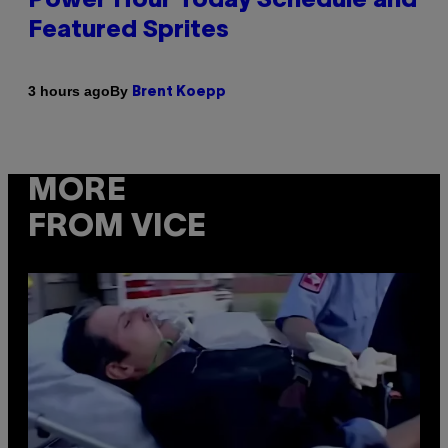
Power Hour Today Schedule and
Featured Sprites
By
3 hours ago
Brent Koepp
MORE
FROM VICE