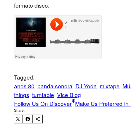
formato disco.
Tagged:
anos 80
banda sonora
DJ Yoda
mixtape
Mú
things
turntable
Vice Blog
Follow Us On Discover
Make Us Preferred In 
Share: