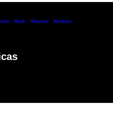
hies
Music
Waypoint
Members
icas
”