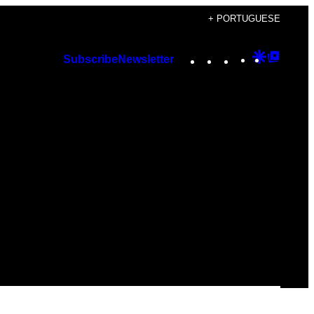
+ PORTUGUESE
Instagram
TikTok
YouTube
Google
Googl
Subscribe
Newsletter
Discover
Top
Posts