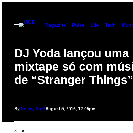
Skip
to
content
Open
Magazine
Pulse
Life
Tech
Munc
Menu
DJ Yoda lançou uma
mixtape só com mús
de “Stranger Things
By
Noisey Staff
August 5, 2016, 12:05pm
Share: