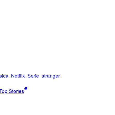
sica
Netflix
Serie
stranger
Top Stories