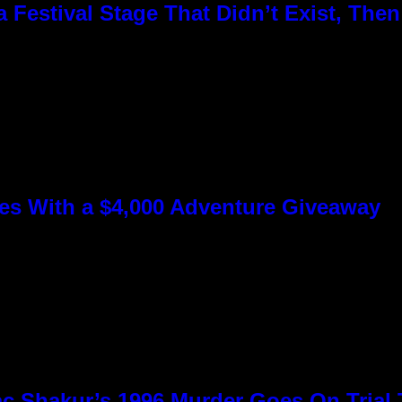
Festival Stage That Didn’t Exist, Then
s With a $4,000 Adventure Giveaway
c Shakur’s 1996 Murder Goes On Trial