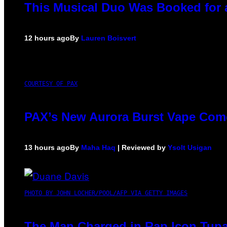
This Musical Duo Was Booked for a 
12 hours ago
By
Lauren Boisvert
COURTESY OF PAX
PAX’s New Aurora Burst Vape Come
13 hours ago
By
Maha Haq
| Reviewed by
Ysolt Usigan
PHOTO BY JOHN LOCHER/POOL/AFP VIA GETTY IMAGES
The Man Charged in Rap Icon Tupa