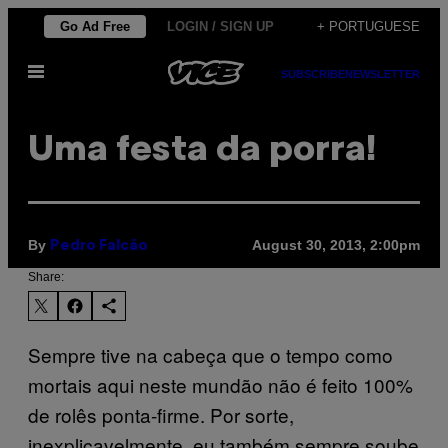
Skip
Go Ad Free
LOGIN / SIGN UP
+ PORTUGUESE
to
Open
content
SUBSCRIBE
NEWSLETTER
Menu
Uma festa da porra!
By
August 30, 2013, 2:00pm
Pedro Falcão
Share:
Sempre tive na cabeça que o tempo como
mortais aqui neste mundão não é feito 100%
de rolês ponta-firme. Por sorte,
inexplicavelmente, eu também sempre soube