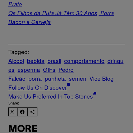
Prato
Os Filhos da Puta Já Têm 30 Anos, Porra
Bacon e Cerveja
Tagged:
Alcool
bebida
brasil
comportamento
drinqu
es
esperma
GIFs
Pedro
Falcão
porra
punheta
semen
Vice Blog
Follow Us On Discover
Make Us Preferred In Top Stories
Share:
MORE