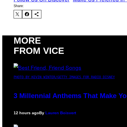
Share:
MORE
FROM VICE
PHOTO BY KEVIN WINTER/GETTY IMAGES FOR RADIO DISNEY
3 Millennial Anthems That Make Yo
12 hours ago
By
Lauren Boisvert