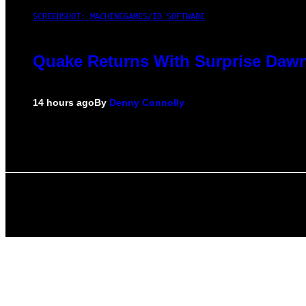
SCREENSHOT: MACHINEGAMES/ID SOFTWARE
Quake Returns With Surprise Dawn
14 hours ago
By
Denny Connolly