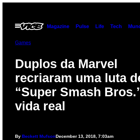
Skip
to
content
Open
Magazine
Pulse
Life
Tech
Munc
Menu
Games
Duplos da Marvel
recriaram uma luta d
“Super Smash Bros.
vida real
By
Beckett Mufson
December 13, 2018, 7:03am