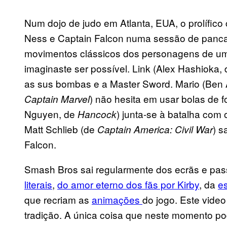
Num dojo de judo em Atlanta, EUA, o prolífico
Ness e Captain Falcon numa sessão de pancada
movimentos clássicos dos personagens de uma
imaginaste ser possível. Link (Alex Hashioka,
as sus bombas e a Master Sword. Mario (Ben 
) não hesita em usar bolas de 
Captain
Marvel
Nguyen, de
) junta-se à batalha com
Hancock
Matt Schlieb (de
) s
Captain America: Civil
War
Falcon.
Smash Bros sai regularmente dos ecrãs e pass
literais
,
do amor eterno dos fãs por Kirby
, da
es
que recriam as
animações
do jogo. Este video
tradição. A única coisa que neste momento po