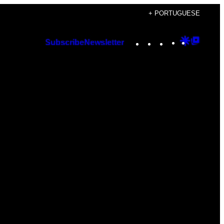
+ PORTUGUESE
Instagram
TikTok
YouTube
Google
Googl
Subscribe
Newsletter
Discover
Top
Posts