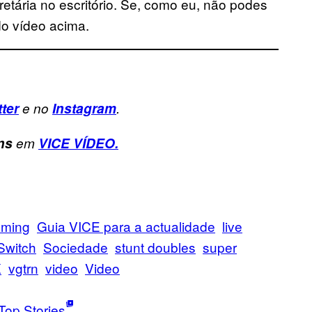
retária no escritório. Se, como eu, não podes
do vídeo acima.
tter
e no
Instagram
.
ns
em
VICE VÍDEO.
ming
Guia VICE para a actualidade
live
Switch
Sociedade
stunt doubles
super
X
vgtrn
video
Video
Top Stories