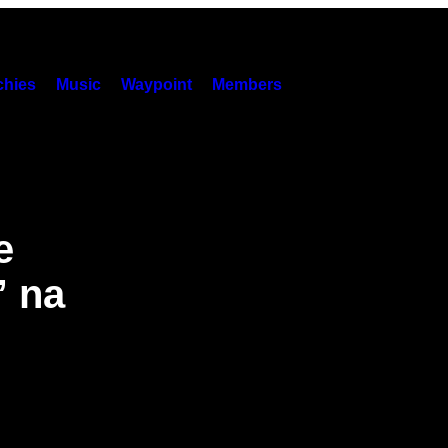
hies
Music
Waypoint
Members
e
” na