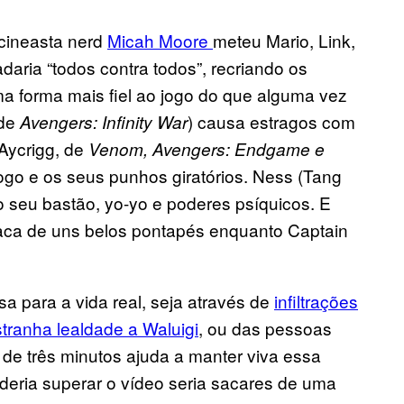
 cineasta nerd
Micah Moore
meteu Mario, Link,
ria “todos contra todos”, recriando os
 forma mais fiel ao jogo do que alguma vez
 de
) causa estragos com
Avengers: Infinity War
Aycrigg, de
Venom,
Avengers: Endgame e
fogo e os seus punhos giratórios. Ness (Tang
 o seu bastão, yo-yo e poderes psíquicos. E
aca de uns belos pontapés enquanto Captain
a para a vida real, seja através de
infiltrações
tranha lealdade a Waluigi
, ou das pessoas
 de três minutos ajuda a manter viva essa
deria superar o vídeo seria sacares de uma