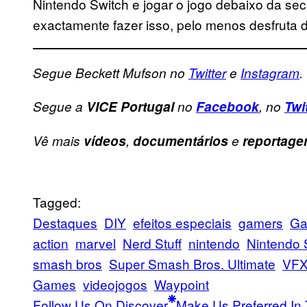
Nintendo Switch e jogar o jogo debaixo da sec
exactamente fazer isso, pelo menos desfruta 
Segue Beckett Mufson no
Twitter
e
Instagram
.
Segue a
VICE Portugal
no
Facebook
, no
Twi
Vê mais
vídeos
,
documentários
e
reportage
Tagged:
Destaques
DIY
efeitos especiais
gamers
Ga
action
marvel
Nerd Stuff
nintendo
Nintendo 
smash bros
Super Smash Bros. Ultimate
VF
Games
videojogos
Waypoint
Follow Us On Discover
Make Us Preferred In 