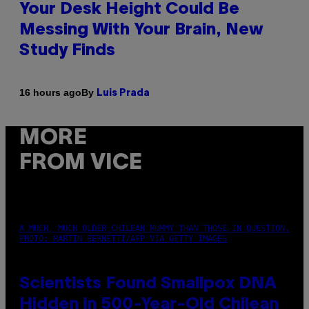
Your Desk Height Could Be
Messing With Your Brain, New
Study Finds
By
16 hours ago
Luis Prada
MORE
FROM VICE
A MUCH, MUCH OLDER CHILEAN MUMMY THAN THOSE IN QUESTION.
PHOTO: MARTIN BERNETTI/AFP VIA GETTY IMAGES
Scientists Found Smallpox DNA
Hidden in 500-Year-Old Chilean