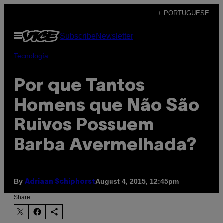
Skip
+ PORTUGUESE
to
Open
Subscribe
Newsletter
content
Menu
Tecnología
​Por que Tantos
Homens que Não São
Ruivos Possuem
Barba Avermelhada?
By
August 4, 2015, 12:45pm
Adriaan Schiphorst
Share: