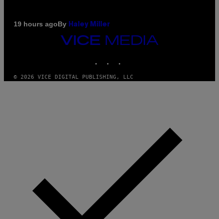
By
19 hours ago
Haley Miller
VICE
MEDIA
INSTAGRAM
TIKTOK
YOUTUBE
© 2026 VICE DIGITAL PUBLISHING, LLC