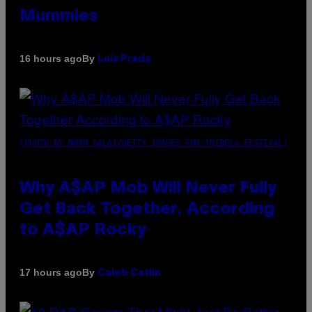
Mummies
By
16 hours ago
Luis Prada
(PHOTO BY NOAM GALAI/GETTY IMAGES FOR TRIBECA FESTIVAL)
Why A$AP Mob Will Never Fully
Get Back Together, According
to A$AP Rocky
By
17 hours ago
Caleb Catlin