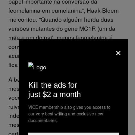
papel importante na conversão da
feomelanina em eumelanina”, Haak-Bloem
me contou. “Quando alguém herda duas
versões mutantes do gene MC1R (um da
mãe e um do pai), menos feomelanina é
convertida em eumelanina. A feomelanina se
×
acumula nas células de pigmento e a pessoa
fica com cabelo ruivo e pele clara.”
A barba inesperadamente ruiva é efeito da
Kill the ads for
mesma mutação no gene MC1R. Quando
just $2 a month
você só tem um MC1R mutado, o cabelo
ruivo pode aparecer em locais, ahm,
VICE membership also gives you access to
our very best writing and exclusive new
indesejados. (Ou desejados, vai saber.) Mas
documentaries.
mesmo Haak-Bloem não tem 100% de
certeza desse mecanismo. Ter barba ruiva