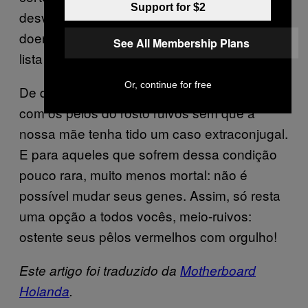
Support for $2
desviante nunca esteve ligado a qualquer
doença mortal, então, está bem abaixo na
See All Membership Plans
lista de prioridades dos pesquisadores.
Or, continue for free
De qualquer forma, é possível ter um irmão
com os pêlos do rosto ruivos sem que a
nossa mãe tenha tido um caso extraconjugal.
E para aqueles que sofrem dessa condição
pouco rara, muito menos mortal: não é
possível mudar seus genes. Assim, só resta
uma opção a todos vocês, meio-ruivos:
ostente seus pêlos vermelhos com orgulho!
Este artigo foi traduzido da
Motherboard
Holanda
.