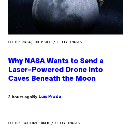
PHOTO: NASA; DR PIXEL / GETTY IMAGES
Why NASA Wants to Send a
Laser-Powered Drone Into
Caves Beneath the Moon
By
2 hours ago
Luis Prada
PHOTO: BATUHAN TOKER / GETTY IMAGES