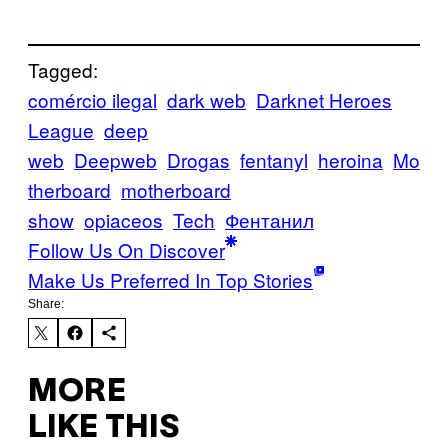
Tagged:
comércio ilegal
dark web
Darknet Heroes
League
deep
web
Deepweb
Drogas
fentanyl
heroina
Mo
therboard
motherboard
show
opiaceos
Tech
Фентанил
Follow Us On Discover
Make Us Preferred In Top Stories
Share:
MORE
LIKE THIS