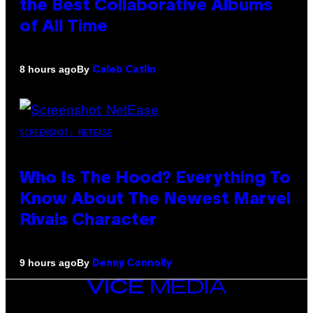
the Best Collaborative Albums
of All Time
By
8 hours ago
Caleb Catlin
SCREENSHOT: NETEASE
Who Is The Hood? Everything To
Know About The Newest Marvel
Rivals Character
By
9 hours ago
Denny Connolly
VICE
MEDIA
INSTAGRAM
TIKTOK
YOUTUBE