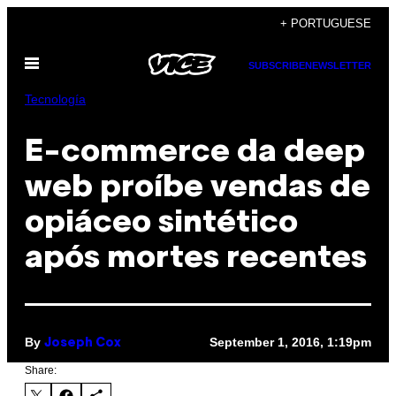
Skip
+ PORTUGUESE
to
Open
content
SUBSCRIBE
NEWSLETTER
Menu
Tecnología
​E-commerce da deep
web proíbe vendas de
opiáceo sintético
após mortes recentes
By
September 1, 2016, 1:19pm
Joseph Cox
Share: