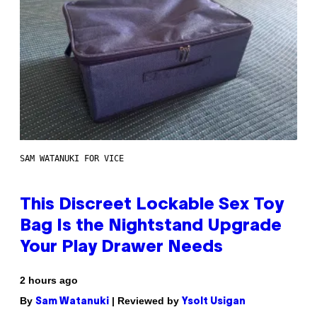
SAM WATANUKI FOR VICE
This Discreet Lockable Sex Toy
Bag Is the Nightstand Upgrade
Your Play Drawer Needs
2 hours ago
By
| Reviewed by
Sam Watanuki
Ysolt Usigan