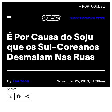
Skip
+ PORTUGUESE
to
Open
content
SUBSCRIBE
NEWSLETTER
Menu
É Por Causa do Soju
que os Sul-Coreanos
Desmaiam Nas Ruas
By
November 25, 2013, 11:30am
Tae Yoon
Share: