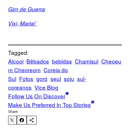
Gim de Guerra
Vixi, Maria!
Tagged:
Alcool
Bêbados
bebidas
Chamisul
Cheoeu
m Cheoreom
Coreia do
Sul
Fotos
goró
seul
soju
sul-
coreanos
Vice Blog
Follow Us On Discover
Make Us Preferred In Top Stories
Share: