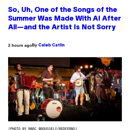
So, Uh, One of the Songs of the
Summer Was Made With AI After
All—and the Artist Is Not Sorry
By
2 hours ago
Caleb Catlin
(PHOTO BY MARC BROUSSELY/REDFERNS)