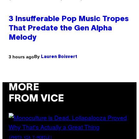
3 Insufferable Pop Music Tropes
That Predate the Gen Alpha
Melody
By
3 hours ago
Lauren Boisvert
MORE
FROM VICE
(PHOTO VIA T-MOBILE)