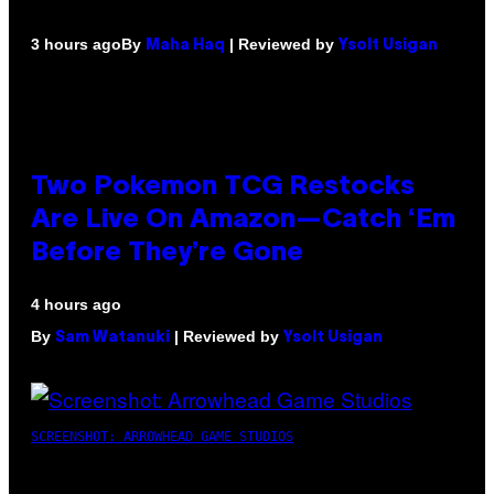
By
| Reviewed by
3 hours ago
Maha Haq
Ysolt Usigan
Two Pokemon TCG Restocks
Are Live On Amazon—Catch ‘Em
Before They’re Gone
4 hours ago
By
| Reviewed by
Sam Watanuki
Ysolt Usigan
SCREENSHOT: ARROWHEAD GAME STUDIOS