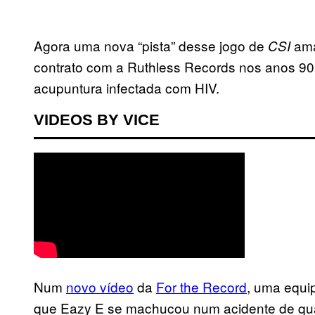
Agora uma nova “pista” desse jogo de
ama
CSI
contrato com a Ruthless Records nos anos 90
acupuntura infectada com HIV.
VIDEOS BY VICE
Num
novo vídeo
da
For the Record
, uma equi
que Eazy E se machucou num acidente de quad