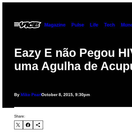
Skip
to
content
Open
Magazine
Pulse
Life
Tech
Munc
Menu
Eazy E não Pegou HI
uma Agulha de Acup
By
Mike Pearl
October 8, 2015, 9:30pm
Share: