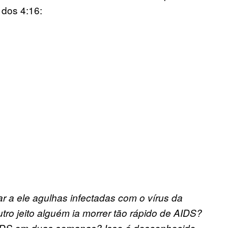
 dos 4:16:
r a ele agulhas infectadas com o vírus da
ro jeito alguém ia morrer tão rápido de AIDS?
AIDS em duas semanas? Isso é desconhecido,