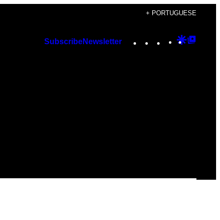
+ PORTUGUESE
Instagram
TikTok
YouTube
Google
Googl
Subscribe
Newsletter
Discover
Top
Posts