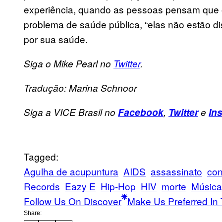
experiência, quando as pessoas pensam que 
problema de saúde pública, “elas não estão d
por sua saúde.
Siga o Mike Pearl no
Twitter
.
Tradução: Marina Schnoor
Siga a VICE Brasil no
Facebook
,
Twitter
e
In
Tagged:
Agulha de acupuntura
AIDS
assassinato
con
Records
Eazy E
Hip-Hop
HIV
morte
Música
Follow Us On Discover
Make Us Preferred In 
Share: