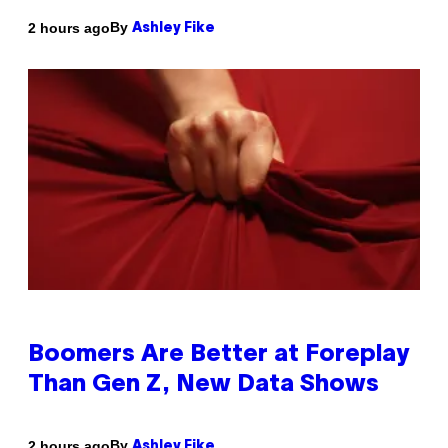
By
2 hours ago
Ashley Fike
Boomers Are Better at Foreplay
Than Gen Z, New Data Shows
By
2 hours ago
Ashley Fike