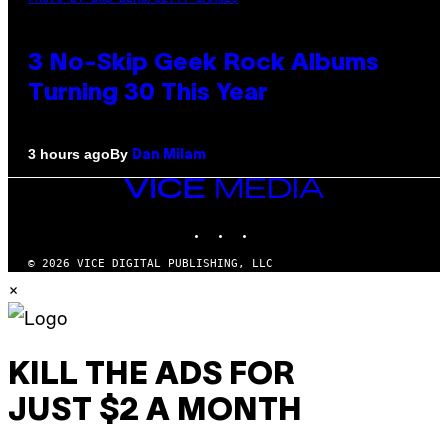
3 No-Skip Geek Rock Albums
Turning 30 This Year
By
3 hours ago
Dan Milam
VICE
MEDIA
INSTAGRAM
TIKTOK
YOUTUBE
© 2026 VICE DIGITAL PUBLISHING, LLC
×
KILL THE ADS FOR
JUST $2 A MONTH