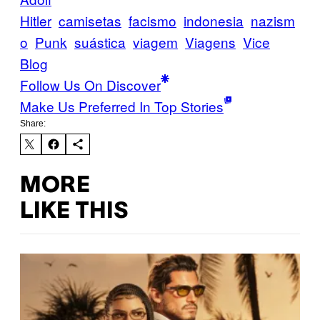
Hitler
camisetas
facismo
indonesia
nazism
o
Punk
suástica
viagem
Viagens
Vice
Blog
Follow Us On Discover
Make Us Preferred In Top Stories
Share:
MORE
LIKE THIS