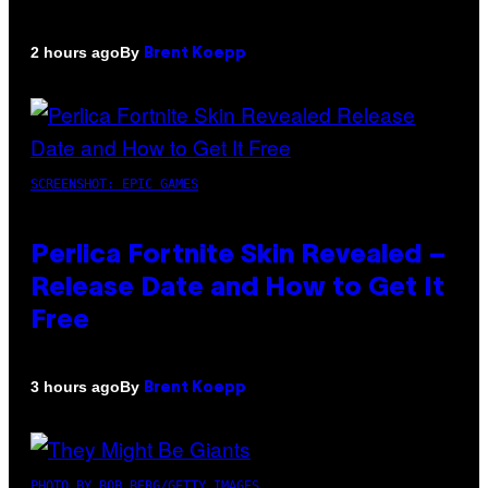
By
2 hours ago
Brent Koepp
SCREENSHOT: EPIC GAMES
Perlica Fortnite Skin Revealed –
Release Date and How to Get It
Free
By
3 hours ago
Brent Koepp
PHOTO BY BOB BERG/GETTY IMAGES