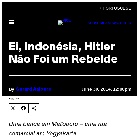
Skip
+ PORTUGUESE
to
Open
content
SUBSCRIBE
NEWSLETTER
Menu
Ei, Indonésia, Hitler
Não Foi um Rebelde
By
June 30, 2014, 12:00pm
Gerard Aalbers
Share:
Uma banca em Malioboro – uma rua
comercial em Yogyakarta.