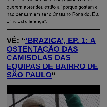
querem aprender, estão ali porque gostam e
não pensam em ser o Cristiano Ronaldo. É a
principal diferença”.
VÊ: “
‘BRAZICA’, EP. 1: A
OSTENTAÇÃO DAS
CAMISOLAS DAS
EQUIPAS DE BAIRRO DE
SÃO PAULO
“
P
l
a
y
v
i