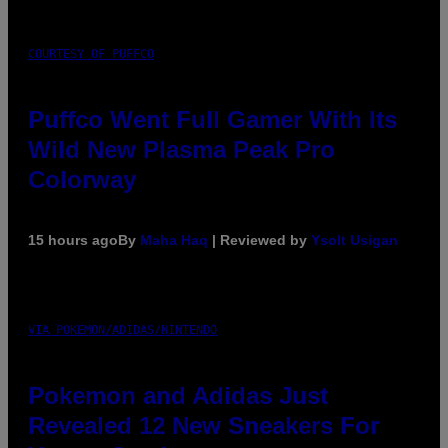
COURTESY OF PUFFCO
Puffco Went Full Gamer With Its
Wild New Plasma Peak Pro
Colorway
15 hours ago
By
Maha Haq
| Reviewed by
Ysolt Usigan
VIA POKEMON/ADIDAS/NINTENDO
Pokemon and Adidas Just
Revealed 12 New Sneakers For