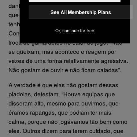
dantes. Ainda não me apercebi de miúdos
See All Membership Plans
que tenham ficado incomodados, que
tenham estranhado”, diz o treinador.
Or, continue for free
Contudo, de vez em quando lá existe uma
troca de galhardetes no calor do jogo. “Não
se queixam, mas acontece e reagem por
vezes de uma forma relativamente agressiva.
Não gostam de ouvir e não ficam caladas”.
A verdade é que elas não gostam dessas
piadolas, detestam. “Houve equipas que
disseram alto, mesmo para ouvirmos, que
éramos raparigas, que podiam ter mais
calma, porque não jogávamos tão bem como
eles. Outros dizem para terem cuidado, que