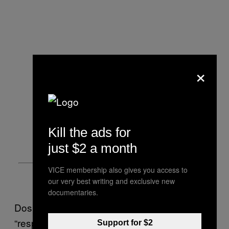
×
Kill the ads for
just $2 a month
VICE membership also gives you access to
our very best writing and exclusive new
documentaries.
Dos adversários e das bancadas têm sentido
“respeito”. “As coisas já não são como eram
Support for $2