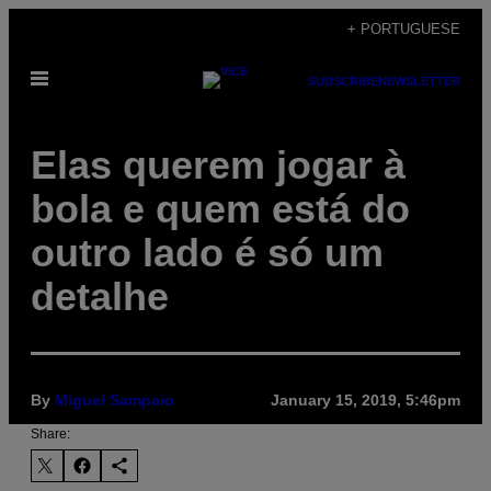
Skip
+ PORTUGUESE
to
Open
content
SUBSCRIBE
NEWSLETTER
Menu
Elas querem jogar à
bola e quem está do
outro lado é só um
detalhe
By
Miguel Sampaio
January 15, 2019, 5:46pm
Share: