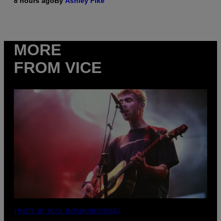
8 hours ago
By
Ashley Fike
MORE
FROM VICE
(PHOTO BY MICK HUTSON/REDFERNS)