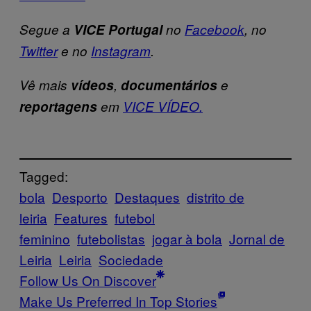
Segue a
VICE Portugal
no
Facebook
, no
Twitter
e no
Instagram
.
Vê mais
vídeos
,
documentários
e
reportagens
em
VICE VÍDEO.
Tagged:
bola
Desporto
Destaques
distrito de
leiria
Features
futebol
feminino
futebolistas
jogar à bola
Jornal de
Leiria
Leiria
Sociedade
Follow Us On Discover
Make Us Preferred In Top Stories