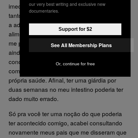
our very best writing and exclusive new
imediatamente depois do choque de perder
documentaries.
tanto peso graças a um protozoário, comecei
a adotar uma relação mais saudável com a
Support for $2
alimentação e com exercícios físicos, o que
me permitiu manter os 82kg por um tempo —
See All Membership Plans
ainda que eu saiba que meu peso tenha sido
conquistado com uma combinação de sorte
Or, continue for free
com um descaso absurdo com a minha
própria saúde. Afinal, ter uma giárdia por
duas semanas no meu intestino poderia ter
dado muito errado.
Só pra você ter uma noção do que poderia
ter acontecido comigo, acabei consultando
novamente meus pais que me disseram que