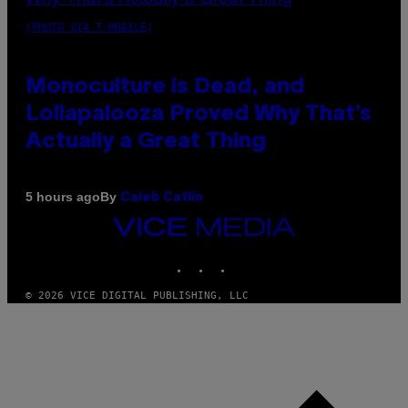
(PHOTO VIA T-MOBILE)
Monoculture is Dead, and
Lollapalooza Proved Why That’s
Actually a Great Thing
By
5 hours ago
Caleb Catlin
VICE
MEDIA
INSTAGRAM
TIKTOK
YOUTUBE
© 2026 VICE DIGITAL PUBLISHING, LLC