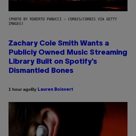
(PHOTO BY ROBERTO PANUCCI – CORBIS/CORBIS VIA GETTY
IMAGES)
Zachary Cole Smith Wants a
Publicly Owned Music Streaming
Library Built on Spotify’s
Dismantled Bones
By
1 hour ago
Lauren Boisvert