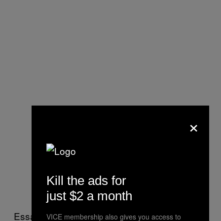
×
Kill the ads for
just $2 a month
Essa história teve um final “feliz”, e
VICE membership also gives you access to