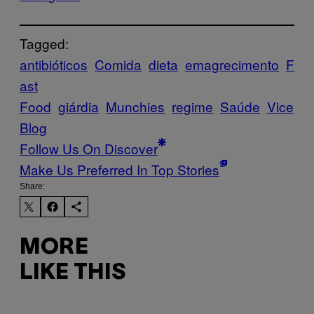
Tagged:
antibióticos
Comida
dieta
emagrecimento
F
ast
Food
giárdia
Munchies
regime
Saúde
Vice
Blog
Follow Us On Discover
Make Us Preferred In Top Stories
Share:
MORE
LIKE THIS