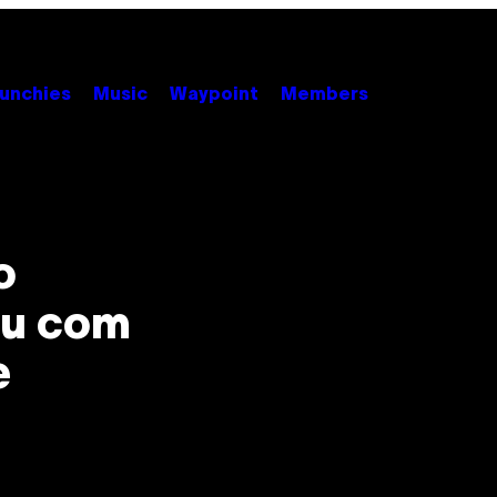
unchies
Music
Waypoint
Members
o
ou com
e