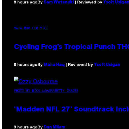
By
| Reviewed by
8 hours ago
Sam Watanuki
Ysolt Usiga
MAHA HAQ FOR VICE
Cycling Frog’s Tropical Punch THC
By
| Reviewed by
8 hours ago
Maha Haq
Ysolt Usigan
PHOTO BY NICK LAHAM/GETTY IMAGES
‘Madden NFL 27’ Soundtrack Inclu
By
9 hours ago
Dan Milam