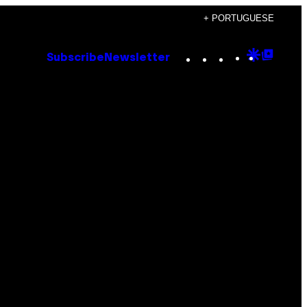
+ PORTUGUESE
Instagram
TikTok
YouTube
Google
Goog
Subscribe
Newsletter
Discove
Top
Posts