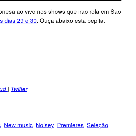
ponesa ao vivo nos shows que irão rola em São
s dias 29 e 30
. Ouça abaixo esta pepita:
oud
|
Twitter
c
New music
Noisey
Premieres
Seleção