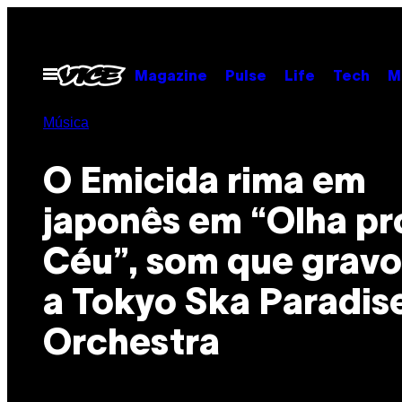
Skip
to
content
Open
Magazine
Pulse
Life
Tech
M
Menu
Música
O Emicida rima em
japonês em “Olha pr
Céu”, som que grav
a Tokyo Ska Paradis
Orchestra