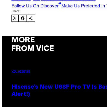
Follow Us On Discover
Make Us Preferred In 
Share:
MORE
FROM VICE
VIA HISENSE
Hisense’s New U6SF Pro TV Is Bas
Alert!)