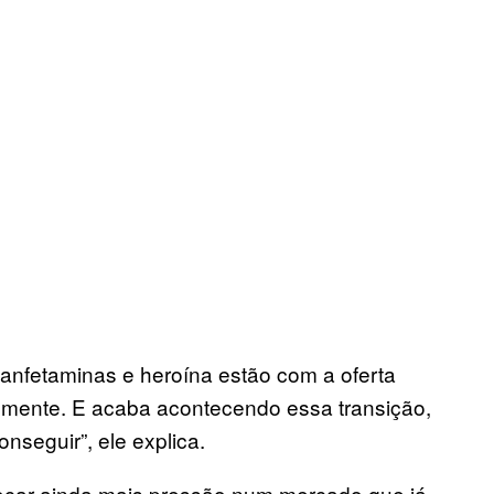
nfetaminas e heroína estão com a oferta
lmente. E acaba acontecendo essa transição,
nseguir”, ele explica.
car ainda mais pressão num mercado que já