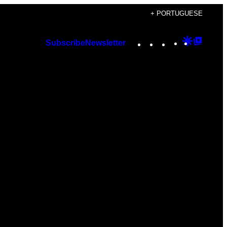
+ PORTUGUESE
Instagram
TikTok
YouTube
Google
Googl
Subscribe
Newsletter
Discover
Top
Posts