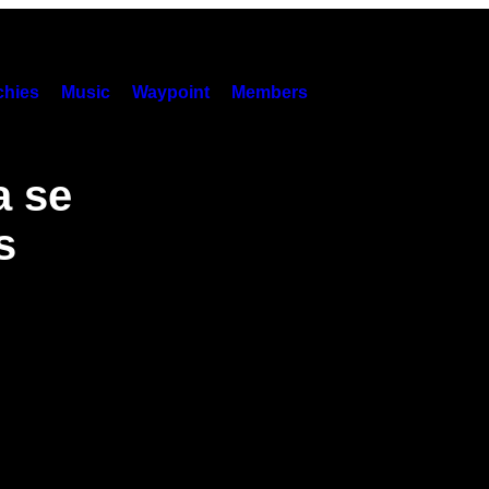
hies
Music
Waypoint
Members
a se
s