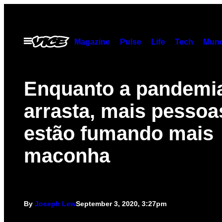
Skip
to
content
Open
Magazine
Pulse
Life
Tech
Munc
Menu
Enquanto a pandemi
arrasta, mais pessoa
estão fumando mais
maconha
By
Joseph Lew
September 3, 2020, 3:27pm