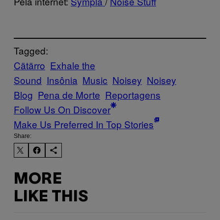
Pela internet:
Sympla
/
Noise Stuff
Tagged:
Cätärro
Exhale the
Sound
Insônia
Music
Noisey
Noisey
Blog
Pena de Morte
Reportagens
Follow Us On Discover
Make Us Preferred In Top Stories
Share:
MORE
LIKE THIS