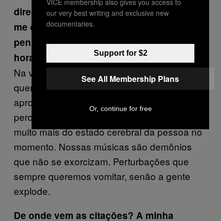
VICE membership also gives you access to
direção e isola todos os sons externos,
our very best writing and exclusive new
documentaries.
me deixando muito mais atento aos meus
pensamentos. Vocês pensam nisso na
Support for $2
hora de compor?
Na verdade, não. Temos uma ideia do que
See All Membership Plans
queremos fazer com a música e tentamos
aproximar ao máximo disso. Já quanto a
Or, continue for free
percepção dela, vai depender do ouvinte,
muito mais do estado cerebral da pessoa no
momento. Nossas músicas são demônios
que não se exorcizam. Perturbações que
sempre queremos vomitar, senão a gente
explode.
De onde vem as citações? A minha