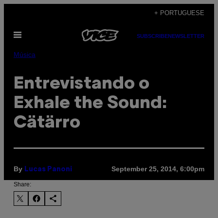
Skip
+ PORTUGUESE
to
Open
content
SUBSCRIBE
NEWSLETTER
Menu
Música
Entrevistando o
Exhale the Sound:
Cätärro
By
September 25, 2014, 6:00pm
Lucas Panoni
Share: