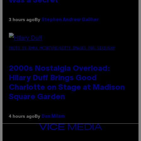
Was a Secret’
By
3 hours ago
Stephen Andrew Galiher
PHOTO BY EMMA MCINTYRE/GETTY IMAGES FOR SIRIUSXM
2000s Nostalgia Overload:
Hilary Duff Brings Good
Charlotte on Stage at Madison
Square Garden
By
4 hours ago
Dan Milam
VICE
MEDIA
INSTAGRAM
TIKTOK
YOUTUBE