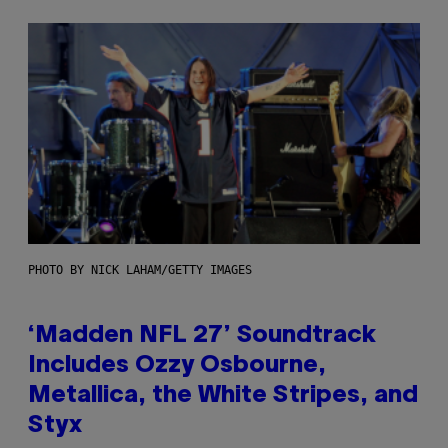
PHOTO BY NICK LAHAM/GETTY IMAGES
‘Madden NFL 27’ Soundtrack
Includes Ozzy Osbourne,
Metallica, the White Stripes, and
Styx