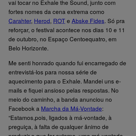
vai tocar no Exhale the Sound, junto com
fortes nomes da cena extrema como
Carahter
,
Herod
,
ROT
e
Abske Fides
. Só pra
reforçar, o festival acontece nos dias 10 e 11
de outubro, no Espaço Centoequatro, em
Belo Horizonte.
Me senti honrado quando fui encarregado de
entrevistá-los para nossa série de
aquecimento para o Exhale. Mandei uns e-
mails e fiquei ansioso pelas respostas. No
meio do caminho, a banda anunciou no
Facebook a
Marcha da Má-Vontade
:
“Estamos,pois, ligados à má-vontade, à
preguiça, à falta de qualquer ânimo de
produzir o que for externo, uma má-vontade