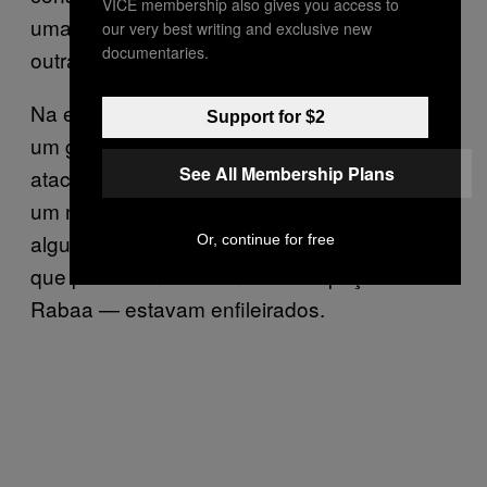
VICE membership also gives you access to
uma superfície regular, rumando depois para
our very best writing and exclusive new
documentaries.
outra delegacia.
Na embaixada alemã, nos disseram que foi
Support for $2
um grupo da Irmandade Muçulmana que
See All Membership Plans
atacou o transporte. Eles estavam vindo de
um necrotério próximo, onde os corpos de
alguns de seus colegas manifestantes —
Or, continue for free
que perderam a vida na desocupação da
Rabaa — estavam enfileirados.