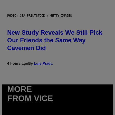
PHOTO: CSA-PRINTSTOCK / GETTY IMAGES
New Study Reveals We Still Pick
Our Friends the Same Way
Cavemen Did
4 hours ago
By
Luis Prada
MORE
FROM VICE