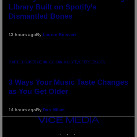
Library Built on Spotify’s
Dismantled Bones
13 hours ago
By
Lauren Boisvert
PHOTO ILLUSTRATION BY IAN WALDIE/GETTY IMAGES
3 Ways Your Music Taste Changes
as You Get Older
14 hours ago
By
Dan Milam
VICE
MEDIA
INSTAGRAM
TIKTOK
YOUTUBE