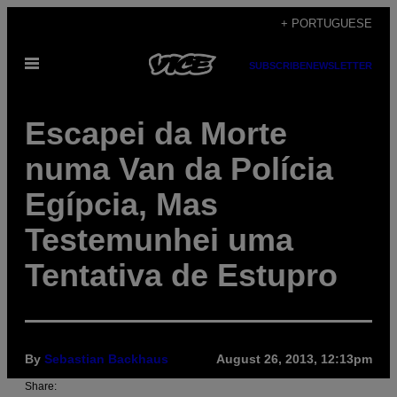
Skip
+ PORTUGUESE
to
Open
content
SUBSCRIBE
NEWSLETTER
Menu
Escapei da Morte
numa Van da Polícia
Egípcia, Mas
Testemunhei uma
Tentativa de Estupro
By
Sebastian Backhaus
August 26, 2013, 12:13pm
Share: