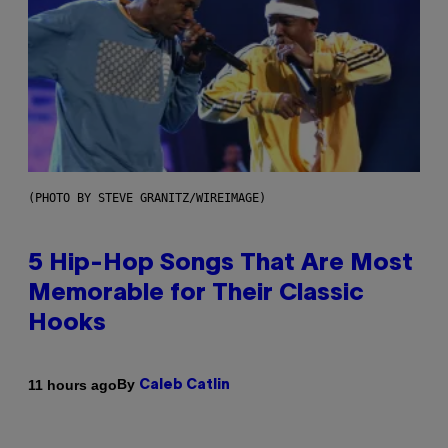
(PHOTO BY STEVE GRANITZ/WIREIMAGE)
5 Hip-Hop Songs That Are Most
Memorable for Their Classic
Hooks
By
11 hours ago
Caleb Catlin