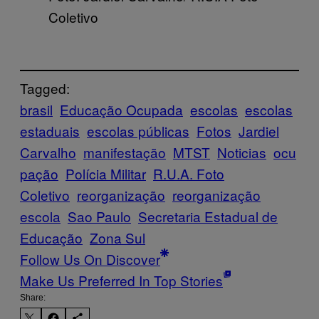
Coletivo
Tagged:
brasil
Educação Ocupada
escolas
escolas
estaduais
escolas públicas
Fotos
Jardiel
Carvalho
manifestação
MTST
Noticias
ocu
pação
Polícia Militar
R.U.A. Foto
Coletivo
reorganização
reorganização
escola
Sao Paulo
Secretaria Estadual de
Educação
Zona Sul
Follow Us On Discover
Make Us Preferred In Top Stories
Share: