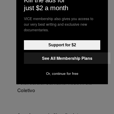
just $2 a month
Escola Estadual Antônio Manoel
Alves de Lima, no Jardim São Luís
VICE membership also gives you access to
our very best writing and exclusive new
Foto: Jardiel Carvalho/ R.U.A Foto
documentaries.
Coletivo
Support for $2
See All Membership Plans
A professora de filosofia Jaiane
Estevam, agredida por policiais no
José Lins do Rego
Or, continue for free
Foto: Jardiel Carvalho/ R.U.A Foto
Coletivo