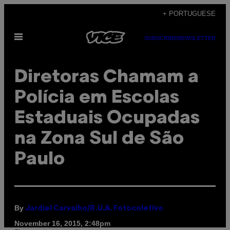
Skip
+ PORTUGUESE
to
Open
content
SUBSCRIBE
NEWSLETTER
Menu
Diretoras Chamam a
Polícia em Escolas
Estaduais Ocupadas
na Zona Sul de São
Paulo
By
Jardiel Carvalho/R.U.A. Fotocoletivo
November 16, 2015, 2:48pm