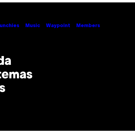
unchies
Music
Waypoint
Members
da
 temas
s