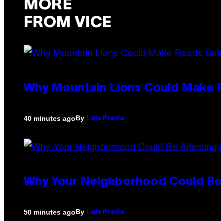
MORE
FROM VICE
Why Mountain Lions Could Make R
By
40 minutes ago
Luis Prada
Why Your Neighborhood Could Be
By
50 minutes ago
Luis Prada