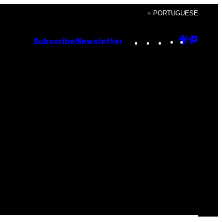
+ PORTUGUESE
Instagram
TikTok
YouTube
Google
Goog
Subscribe
Newsletter
Discove
Top
Posts