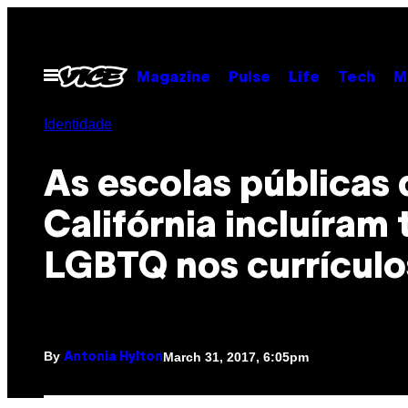
Skip
to
content
Open
Magazine
Pulse
Life
Tech
M
Menu
Identidade
As escolas públicas 
Califórnia incluíram
LGBTQ nos currículo
By
March 31, 2017, 6:05pm
Antonia Hylton