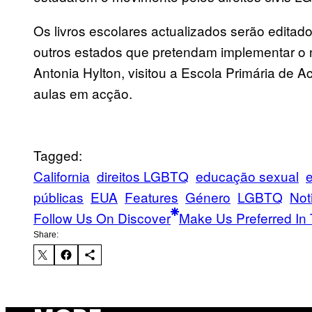
Os livros escolares actualizados serão edita
outros estados que pretendam implementar o n
Antonia Hylton, visitou a Escola Primária de 
aulas em acção.
Tagged:
California
direitos LGBTQ
educação sexual
públicas
EUA
Features
Género
LGBTQ
Not
Follow Us On Discover
Make Us Preferred In 
Share: