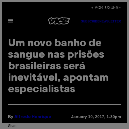
Skip
+ PORTUGUESE
to
Open
content
SUBSCRIBE
NEWSLETTER
Menu
Um novo banho de
sangue nas prisões
brasileiras será
inevitável, apontam
especialistas
By
January 10, 2017, 1:30pm
Alfredo Henrique
Share: