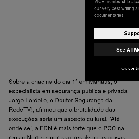
VICE membership also 
our very best writing 
documentaries.
Suppor
See All 
Or, conti
Sobre a chacina do dia 1ª em Manaus, o
especialista em segurança pública e privada
Jorge Lordello, o Doutor Segurança da
RedeTV!, afirmou que a brutalidade das
execuções seria um aspecto cultural. “Até
onde sei, a FDN é mais forte que o PCC na
região Norte e, por isso, resolvem as coisas