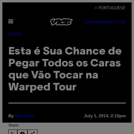
Skip
+ PORTUGUESE
to
Open
content
SUBSCRIBE
NEWSLETTER
Menu
Música
Esta é Sua Chance de
Pegar Todos os Caras
que Vão Tocar na
Warped Tour
By
July 1, 2014, 2:15pm
Dan Ozzi
Share: