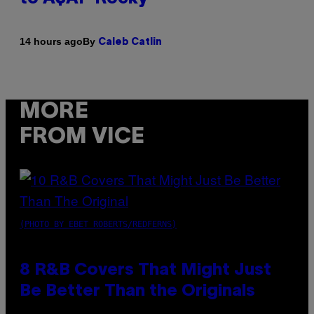
By
14 hours ago
Caleb Catlin
MORE
FROM VICE
(PHOTO BY EBET ROBERTS/REDFERNS)
8 R&B Covers That Might Just
Be Better Than the Originals