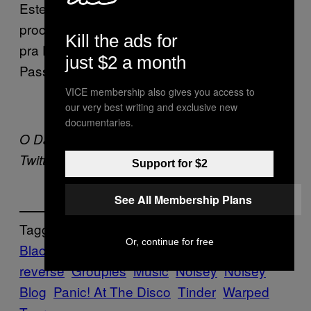
Este ursão do Every Time I Die também está
procurando carinho. Se bem que está mais
Kill the ads for
pra Every Time I Swipe Right (“Toda Hora eu
just $2 a month
Passo pra Direita”), hein moças?
VICE membership also gives you access to
our very best writing and exclusive new
documentaries.
O Dan Ozzi não está no Tinder, mas está no
Twitter –
@danozzi
Support for $2
See All Membership Plans
Tagged:
Or, continue for free
Black Veil Brides
every time i die
falling in
reverse
Groupies
Music
Noisey
Noisey
Blog
Panic! At The Disco
Tinder
Warped