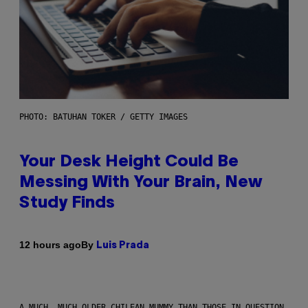
PHOTO: BATUHAN TOKER / GETTY IMAGES
Your Desk Height Could Be
Messing With Your Brain, New
Study Finds
By
12 hours ago
Luis Prada
A MUCH, MUCH OLDER CHILEAN MUMMY THAN THOSE IN QUESTION.