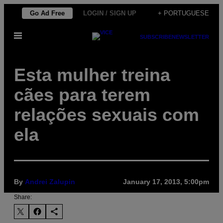
Skip
Go Ad Free
LOGIN / SIGN UP
+ PORTUGUESE
to
Open
content
SUBSCRIBE
NEWSLETTER
Menu
Esta mulher treina
cães para terem
relações sexuais com
ela
By
Andrei Zalupin
January 17, 2013, 5:00pm
Share: