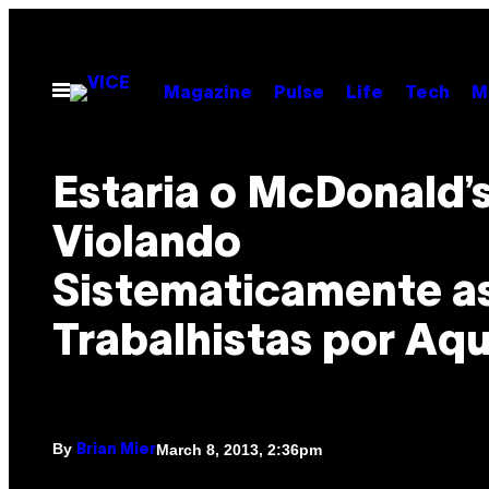
Skip
to
content
Open
Magazine
Pulse
Life
Tech
M
Menu
Estaria o McDonald’
Violando
Sistematicamente as
Trabalhistas por Aqu
By
March 8, 2013, 2:36pm
Brian Mier