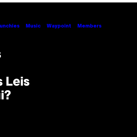
unchies
Music
Waypoint
Members
s
 Leis
i?