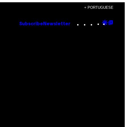
+ PORTUGUESE
Instagram
TikTok
YouTube
Google
Goog
Subscribe
Newsletter
Discove
Top
Posts