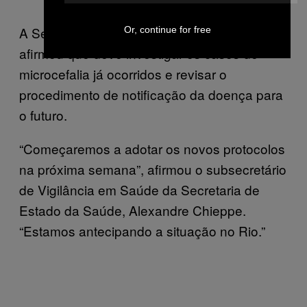
A Secretaria de Saúde do Rio de Janeiro
Or, continue for free
afirmou que deve investigar os casos de
microcefalia já ocorridos e revisar o
procedimento de notificação da doença para
o futuro.
“Começaremos a adotar os novos protocolos
na próxima semana”, afirmou o subsecretário
de Vigilância em Saúde da Secretaria de
Estado da Saúde, Alexandre Chieppe.
“Estamos antecipando a situação no Rio.”