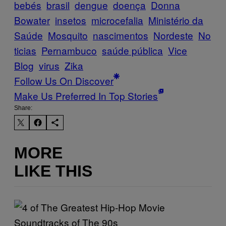
bebés
brasil
dengue
doença
Donna
Bowater
insetos
microcefalia
Ministério da
Saúde
Mosquito
nascimentos
Nordeste
No
ticias
Pernambuco
saúde pública
Vice
Blog
virus
Zika
Follow Us On Discover
Make Us Preferred In Top Stories
Share:
MORE
LIKE THIS