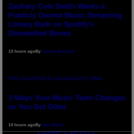
Zachary Cole Smith Wants a
Publicly Owned Music Streaming
Library Built on Spotify’s
Dismantled Bones
13 hours ago
By
Lauren Boisvert
PHOTO ILLUSTRATION BY IAN WALDIE/GETTY IMAGES
3 Ways Your Music Taste Changes
as You Get Older
14 hours ago
By
Dan Milam
VICE