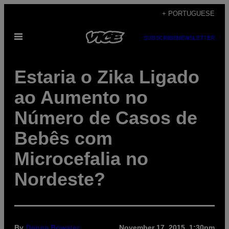
Skip
+ PORTUGUESE
to
Open
content
SUBSCRIBE
NEWSLETTER
Menu
Estaria o Zika Ligado
ao Aumento no
Número de Casos de
Bebês com
Microcefalia no
Nordeste?
By
Donna Bowater
November 17, 2015, 1:30pm