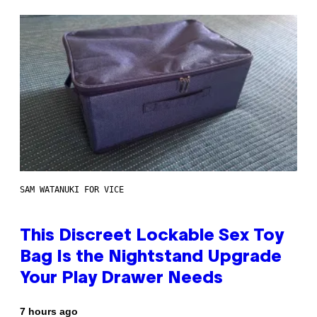
SAM WATANUKI FOR VICE
This Discreet Lockable Sex Toy
Bag Is the Nightstand Upgrade
Your Play Drawer Needs
7 hours ago