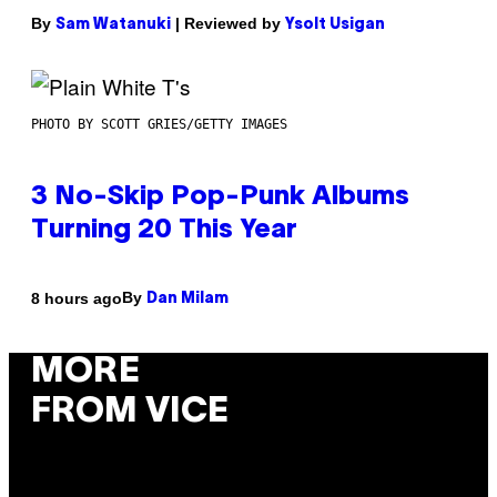
By
| Reviewed by
Sam Watanuki
Ysolt Usigan
PHOTO BY SCOTT GRIES/GETTY IMAGES
3 No-Skip Pop-Punk Albums
Turning 20 This Year
By
8 hours ago
Dan Milam
MORE
FROM VICE