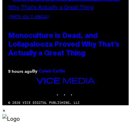
(PHOTO VIA T-MOBILE)
Monoculture is Dead, and
Lollapalooza Proved Why That’s
Actually a Great Thing
By
9 hours ago
Caleb Catlin
VICE
MEDIA
INSTAGRAM
TIKTOK
YOUTUBE
© 2026 VICE DIGITAL PUBLISHING, LLC
×