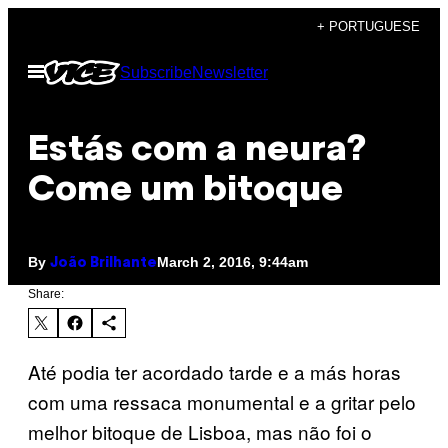
Skip
+ PORTUGUESE
to
Open
Subscribe
Newsletter
content
Menu
​Estás com a neura?
Come um bitoque
By
March 2, 2016, 9:44am
João Brilhante
Share:
Até podia ter acordado tarde e a más horas
com uma ressaca monumental e a gritar pelo
melhor bitoque de Lisboa, mas não foi o