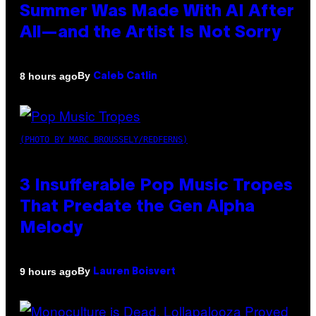
Summer Was Made With AI After
All—and the Artist Is Not Sorry
By
8 hours ago
Caleb Catlin
(PHOTO BY MARC BROUSSELY/REDFERNS)
3 Insufferable Pop Music Tropes
That Predate the Gen Alpha
Melody
By
9 hours ago
Lauren Boisvert