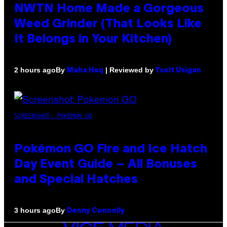
NWTN Home Made a Gorgeous
Weed Grinder (That Looks Like
It Belongs in Your Kitchen)
By
| Reviewed by
2 hours ago
Maha Haq
Ysolt Usigan
SCREENSHOT: POKEMON GO
Pokémon GO Fire and Ice Hatch
Day Event Guide – All Bonuses
and Special Hatches
By
3 hours ago
Denny Connolly
VICE