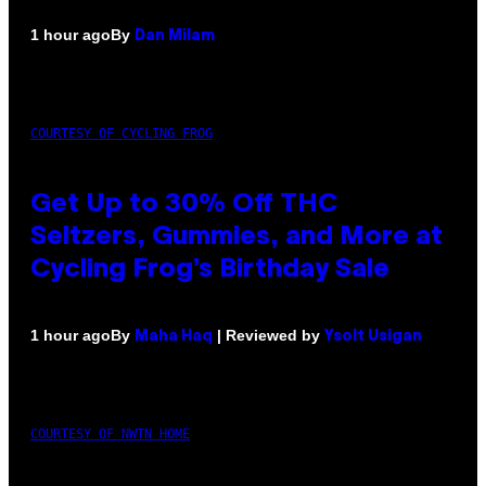
By
1 hour ago
Dan Milam
COURTESY OF CYCLING FROG
Get Up to 30% Off THC
Seltzers, Gummies, and More at
Cycling Frog’s Birthday Sale
By
| Reviewed by
1 hour ago
Maha Haq
Ysolt Usigan
COURTESY OF NWTN HOME