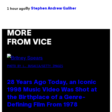
By
1 hour ago
Stephen Andrew Galiher
MORE
FROM VICE
PHOTO BY L. BUSACCA/GETTY IMAGES
28 Years Ago Today, an Iconic
1998 Music Video Was Shot at
the Birthplace of a Genre-
Defining Film From 1978