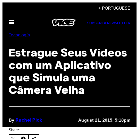
Skip
+ PORTUGUESE
to
Open
content
SUBSCRIBE
NEWSLETTER
Menu
Tecnología
Estrague Seus Vídeos
com um Aplicativo
que Simula uma
Câmera Velha
By
August 21, 2015, 5:18pm
Rachel Pick
Share: