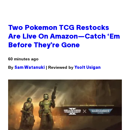
Two Pokemon TCG Restocks
Are Live On Amazon—Catch ‘Em
Before They’re Gone
60 minutes ago
By
| Reviewed by
Sam Watanuki
Ysolt Usigan