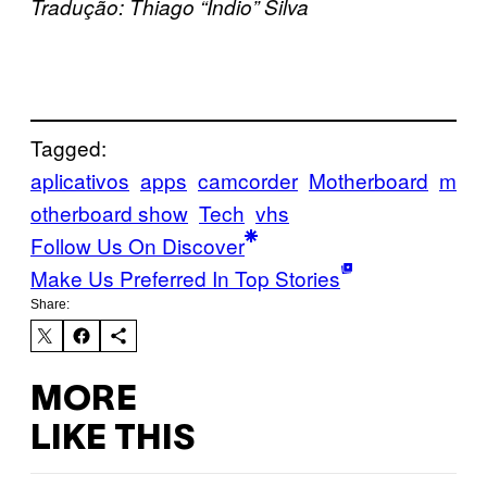
Tradução: Thiago “Índio” Silva
Tagged:
aplicativos
apps
camcorder
Motherboard
m
otherboard show
Tech
vhs
Follow Us On Discover
Make Us Preferred In Top Stories
Share:
MORE
LIKE THIS