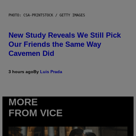
PHOTO: CSA-PRINTSTOCK / GETTY IMAGES
New Study Reveals We Still Pick
Our Friends the Same Way
Cavemen Did
3 hours ago
By
Luis Prada
MORE
FROM VICE