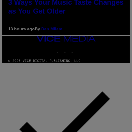
3 Ways Your Music Taste Changes
as You Get Older
13 hours ago
By
Dan Milam
VICE
MEDIA
INSTAGRAM
TIKTOK
YOUTUBE
© 2026 VICE DIGITAL PUBLISHING, LLC