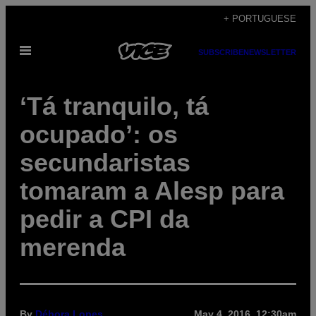
Skip
+ PORTUGUESE
to
Open
content
SUBSCRIBE
NEWSLETTER
Menu
‘Tá tranquilo, tá
ocupado’: os
secundaristas
tomaram a Alesp para
pedir a CPI da
merenda
By
Débora Lopes
May 4, 2016, 12:30am