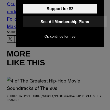
Ocupada
merenda
Noticias
ocupação
sec
Support for $2
undaristas
Follow Us On Discover
See All Membership Plans
Make Us Preferred In Top Stories
Share:
Or, continue for free
MORE
LIKE THIS
(PHOTO BY POOL ARNAL/GARCIA/PICOT/GAMMA-RAPHO VIA GETTY
IMAGES)