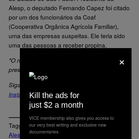
Alesp, o deputado Fernando Capez foi citado
por um dos funcionários da Coaf
(Cooperativa Orgânica Agrícola Familiar),
uma das empresas suspeitas. Ele teria sido
uma das pessoas a receber propina.
×
*O nome da estudante foi abreviado para
preservar sua identidade
Siga a
VICE Brasil
no
Facebook
,
Twitter
e
Instagram
.
Kill the ads for
just $2 a month
VICE membership also gives you access to
Tagged:
our very best writing and exclusive new
documentaries.
Alesp
cpi
Educação