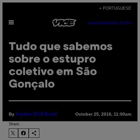
Skip
+ PORTUGUESE
to
Open
content
SUBSCRIBE
NEWSLETTER
Menu
​Tudo que sabemos
sobre o estupro
coletivo em São
Gonçalo
By
October 25, 2016, 11:00am
Equipe VICE Brasil
Share: