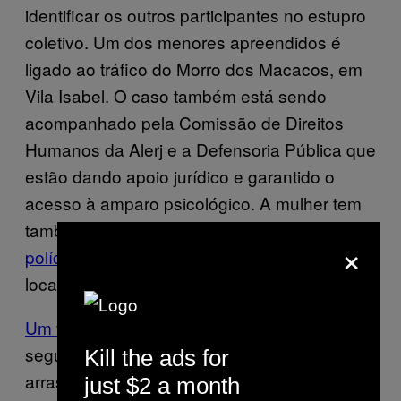
identificar os outros participantes no estupro
coletivo. Um dos menores apreendidos é
ligado ao tráfico do Morro dos Macacos, em
Vila Isabel. O caso também está sendo
acompanhado pela Comissão de Direitos
Humanos da Alerj e a Defensoria Pública que
estão dando apoio jurídico e garantido o
acesso à amparo psicológico. A mulher tem
também duas filhas e diz não ter
procurado a
×
polícia
por medo de represálias do tráfico
local.
Um vídeo foi divulgado
na imprensa nesta
segunda-feira (24) mostrando a vítima sendo
Kill the ads for
arrastada até o banheiro do bar antes de ser
just $2 a month