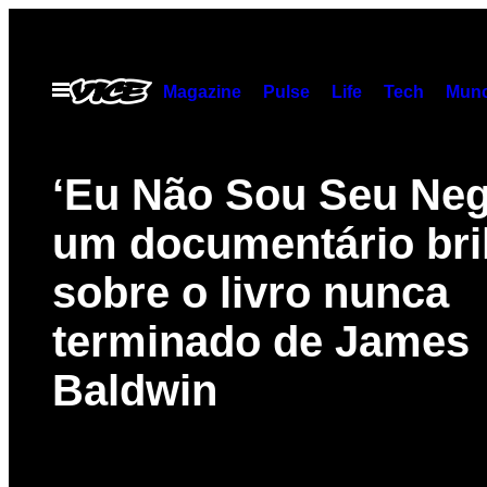
Skip
to
content
Open
Magazine
Pulse
Life
Tech
Munc
Menu
‘Eu Não Sou Seu Neg
um documentário bri
sobre o livro nunca
terminado de James
Baldwin