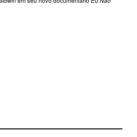
aldwin em seu novo documentário
Eu Não