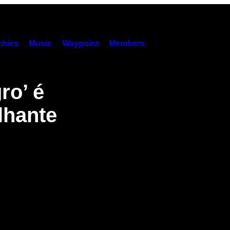
hies
Music
Waypoint
Members
ro’ é
lhante