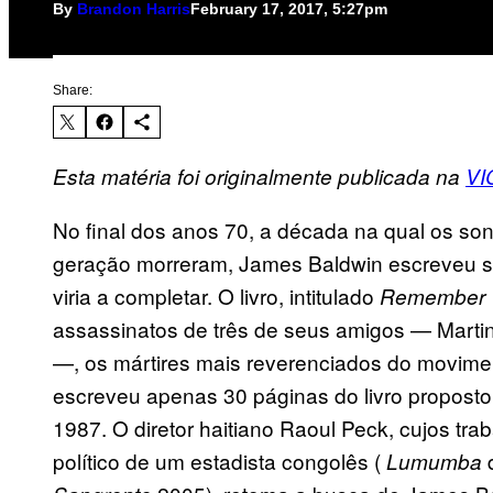
By
Brandon Harris
February 17, 2017, 5:27pm
Share:
Esta matéria foi originalmente publicada na
VI
No final dos anos 70, a década na qual os s
geração morreram, James Baldwin escreveu so
viria a completar. O livro, intitulado
Remember 
assassinatos de três de seus amigos — Martin
—, os mártires mais reverenciados do movimen
escreveu apenas 30 páginas do livro propost
1987. O diretor haitiano Raoul Peck, cujos tr
político de um estadista congolês (
d
Lumumba