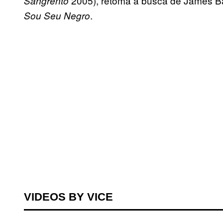
2005), retoma a busca de James B
Sangrento
.
Sou Seu Negro
VIDEOS BY VICE