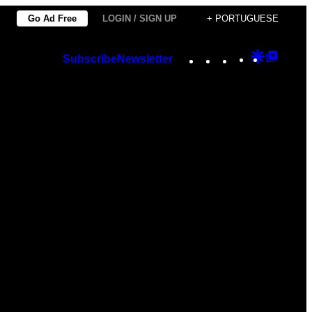
Go Ad Free
LOGIN / SIGN UP
+ PORTUGUESE
Instagram
TikTok
YouTube
Google
Googl
Subscribe
Newsletter
Discover
Top
Posts