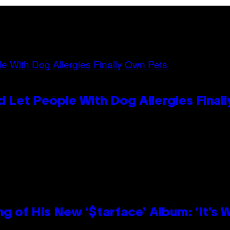
 Let People With Dog Allergies Final
g of His New ‘$tarface’ Album: ‘It’s