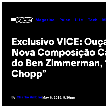
Skip
to
content
Open
Magazine
Pulse
Life
Tech
M
Menu
Exclusivo VICE: Ouç
Nova Composição C
do Ben Zimmerman, 
Chopp”
By
May 6, 2015, 9:30pm
Charlie Ambler