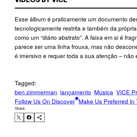
VIDEOS BY VICE
Esse álbum é praticamente um documento dess
tecnologicamente restrita e também da própri
como um “diário abstrato”. A faixa em si é fr
parece ser uma linha frouxa, mas não descone
é imersivo e requer toda a sua atenção – não
Tagged:
ben zimmerman
lançamento
Música
VICE P
Follow Us On Discover
Make Us Preferred In 
Share: