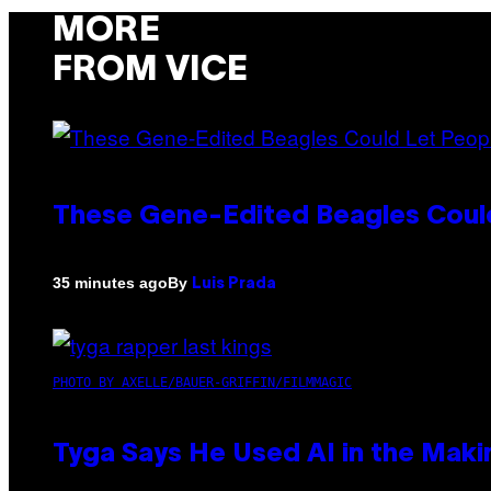
MORE
FROM VICE
These Gene-Edited Beagles Could
By
35 minutes ago
Luis Prada
PHOTO BY AXELLE/BAUER-GRIFFIN/FILMMAGIC
Tyga Says He Used AI in the Makin