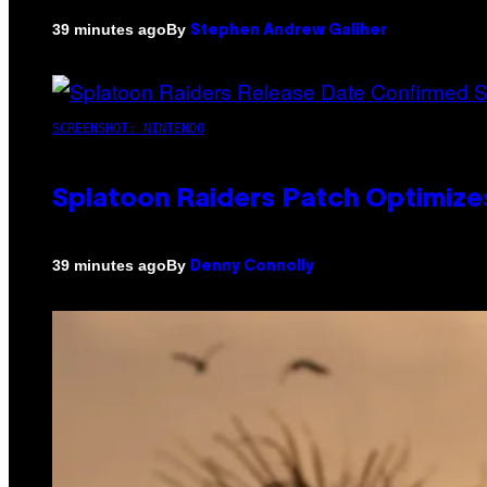
By
39 minutes ago
Stephen Andrew Galiher
SCREENSHOT: NINTENDO
Splatoon Raiders Patch Optimize
By
39 minutes ago
Denny Connolly