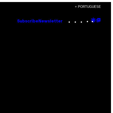
+ PORTUGUESE
Instagram
TikTok
YouTube
Google
Goog
Subscribe
Newsletter
Discove
Top
Posts