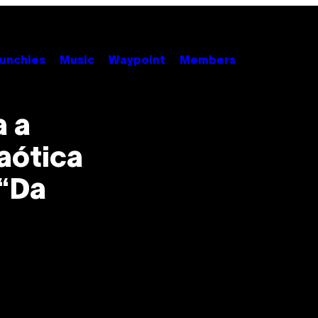
unchies
Music
Waypoint
Members
a a
aótica
“Da