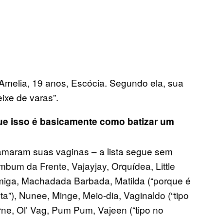
 Amelia, 19 anos, Escócia. Segundo ela, sua
eixe de varas”.
ue isso é basicamente como batizar um
maram suas vaginas – a lista segue sem
bum da Frente, Vajayjay, Orquídea, Little
 Amiga, Machadada Barbada, Matilda (“porque é
sta”), Nunee, Minge, Meio-dia, Vaginaldo (“tipo
ne, Ol’ Vag, Pum Pum, Vajeen (“tipo no