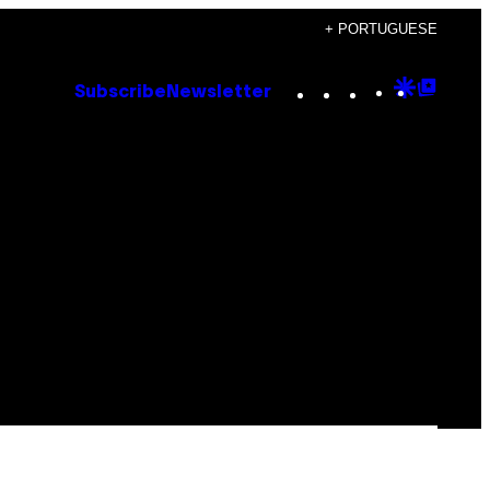
+ PORTUGUESE
Instagram
TikTok
YouTube
Google
Goog
Subscribe
Newsletter
Discove
Top
Posts