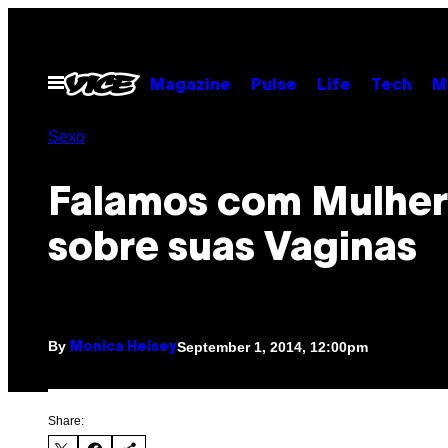
Skip
to
content
Open
Magazine
Pulse
Life
Tech
M
Menu
Sexo
Falamos com Mulher
sobre suas Vaginas
By
September 1, 2014, 12:00pm
Monica Heisey
Share: