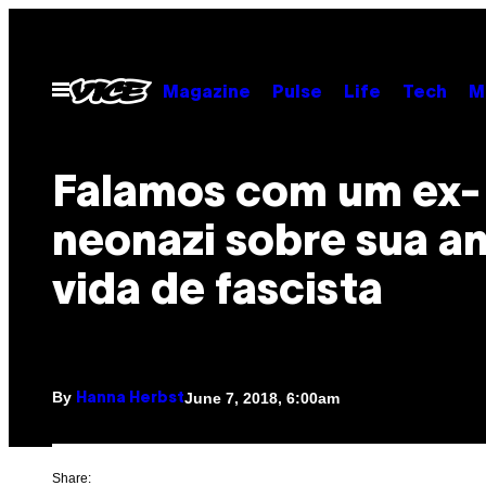
Skip
to
content
Open
Magazine
Pulse
Life
Tech
M
Menu
Falamos com um ex-
neonazi sobre sua an
vida de fascista
By
June 7, 2018, 6:00am
Hanna Herbst
Share: