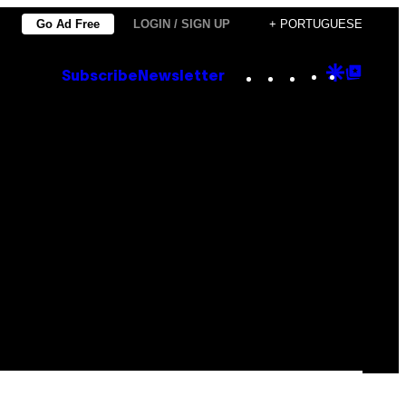
Go Ad Free
LOGIN / SIGN UP
+ PORTUGUESE
Instagram
TikTok
YouTube
Google
Goog
Subscribe
Newsletter
Discove
Top
Posts