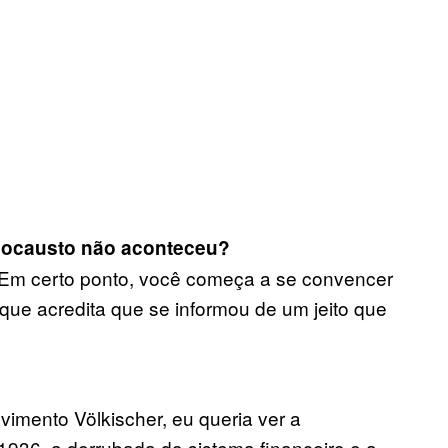
locausto não aconteceu?
. Em certo ponto, você começa a se convencer
que acredita que se informou de um jeito que
vimento Völkischer, eu queria ver a
1936, a derrubada do sistema financeiro e a