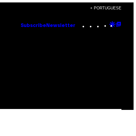
+ PORTUGUESE
Instagram
TikTok
YouTube
Google
Goog
Subscribe
Newsletter
Discove
Top
Posts