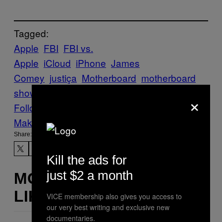
Tagged:
Apple
FBI
FBI vs.
Apple
iCloud
iPhone
James
Comey
justiça
Motherboard
motherboard
show
San Bernadino
Tech
×
Follow Us On Discover
Make Us Preferred In Top Stories
Share:
Kill the ads for
just $2 a month
MORE
LIKE THIS
VICE membership also gives you access to
our very best writing and exclusive new
documentaries.