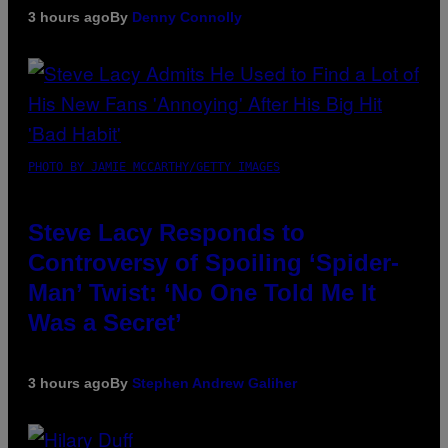
3 hours ago
By
Denny Connolly
PHOTO BY JAMIE MCCARTHY/GETTY IMAGES
Steve Lacy Responds to
Controversy of Spoiling ‘Spider-
Man’ Twist: ‘No One Told Me It
Was a Secret’
3 hours ago
By
Stephen Andrew Galiher