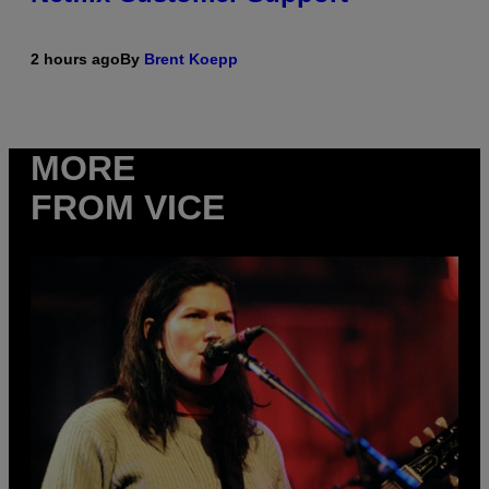
2 hours ago
By
Brent Koepp
MORE
FROM VICE