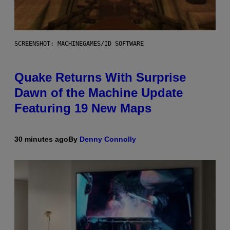
SCREENSHOT: MACHINEGAMES/ID SOFTWARE
Quake Returns With Surprise
Dawn of the Machine Update
Featuring 19 New Maps
30 minutes ago
By
Denny Connolly