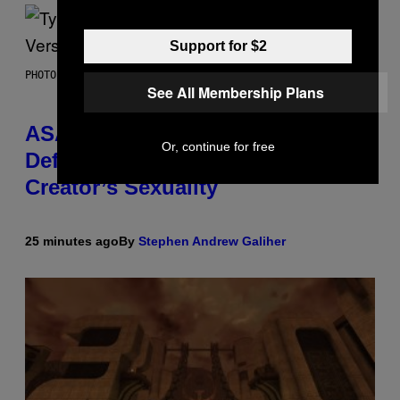
Support for $2
PHOTO BY MONICA SCHIPPER/GETTY IMAGES
See All Membership Plans
ASAP Rocky Seemingly Gives
Or, continue for free
Definitive Answer on Tyler, The
Creator’s Sexuality
25 minutes ago
By
Stephen Andrew Galiher