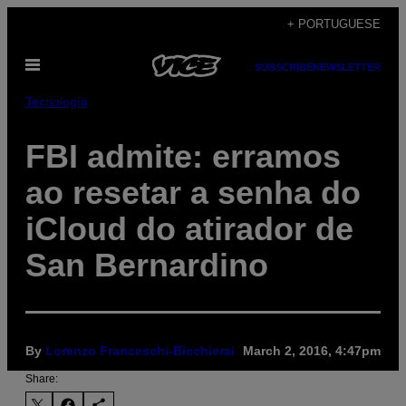
Skip
+ PORTUGUESE
to
Open
content
SUBSCRIBE
NEWSLETTER
Menu
Tecnología
​FBI admite: erramos
ao resetar a senha do
iCloud do atirador de
San Bernardino
By
Lorenzo Franceschi-Bicchierai
March 2, 2016, 4:47pm
Share: