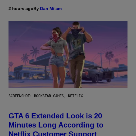
2 hours ago
By
Dan Milam
SCREENSHOT: ROCKSTAR GAMES, NETFLIX
GTA 6 Extended Look is 20
Minutes Long According to
Netflix Customer Support