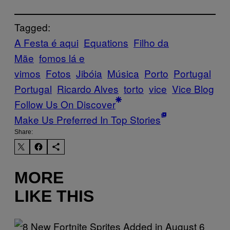
Tagged:
A Festa é aqui
Equations
Filho da
Mãe
fomos lá e
vimos
Fotos
Jibóia
Música
Porto
Portugal
Portugal
Ricardo Alves
torto
vice
Vice Blog
Follow Us On Discover
Make Us Preferred In Top Stories
Share:
MORE
LIKE THIS