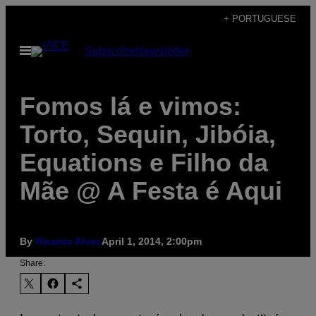
Skip
+ PORTUGUESE
to
Open
Subscribe
Newsletter
content
Menu
Fomos lá e vimos:
Torto, Sequin, Jibóia,
Equations e Filho da
Mãe @ A Festa é Aqui
By
Ricardo Alves
April 1, 2014, 2:00pm
Share: