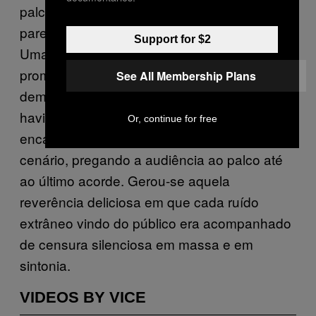
palco dos Lóios, e tal como antes, nada
parecia convir à comunhão de um concerto.
Support for $2
Uma artéria automóvel logo ali ao lado
prometia poluição, e o céu aberto seria
See All Membership Plans
demasiado para a exposição pessoal que
havia de acontecer. Mas Rui Carvalho
Or, continue for free
encarregou-se de remeter tudo isso a
cenário, pregando a audiência ao palco até
ao último acorde. Gerou-se aquela
reverência deliciosa em que cada ruído
extrâneo vindo do público era acompanhado
de censura silenciosa em massa e em
sintonia.
VIDEOS BY VICE