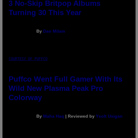
3 No-Skip Britpop Albums
Turning 30 This Year
By
Dan Milam
COURTESY OF PUFFCO
Puffco Went Full Gamer With Its
Wild New Plasma Peak Pro
Colorway
By
Maha Haq
| Reviewed by
Ysolt Usigan