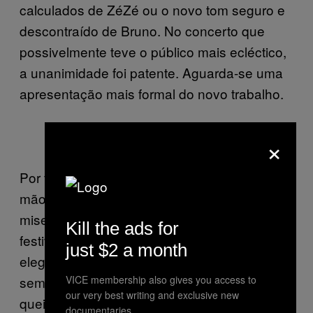
calculados de ZéZé ou o novo tom seguro e
descontraído de Bruno. No concerto que
possivelmente teve o público mais ecléctico,
a unanimidade foi patente. Aguarda-se uma
apresentação mais formal do novo trabalho.
×
Por fim, o fecho de um dia repleto ficou nas
mão de alguém merecedor do golpe de
misericórdia. Filho da Mãe encerrou as
Kill the ads for
festividades da tarde com uma tortura
just $2 a month
elegante. Munido de uma guitarra lancinante,
VICE membership also gives you access to
sem uma palavra proferiu éditos íntimos e
our very best writing and exclusive new
queixosos. Este último concerto teve lugar no
documentaries.