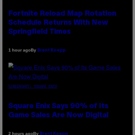
Fortnite Reload Map Rotation
Schedule Returns With New
Springfield Times
By
1 hour ago
Brent Koepp
SCREENSHOT: SQUARE ENIX
Square Enix Says 90% of Its
Game Sales Are Now Digital
By
2 hours ago
Brent Koepp