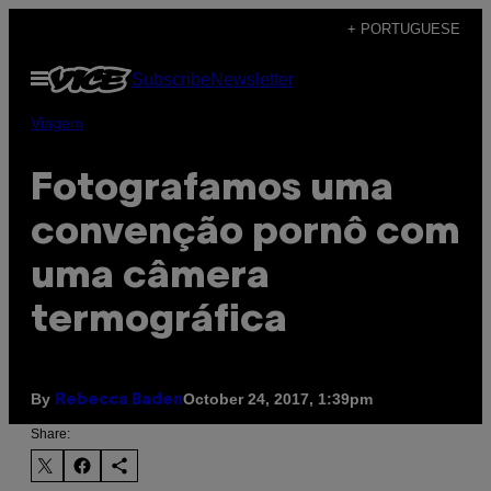
Skip
+ PORTUGUESE
to
Open
Subscribe
Newsletter
content
Menu
Viagem
Fotografamos uma
convenção pornô com
uma câmera
termográfica
By
October 24, 2017, 1:39pm
Rebecca Baden
Share: