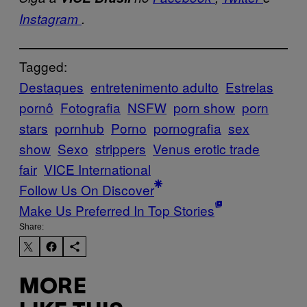
Instagram
.
Tagged:
Destaques
entretenimento adulto
Estrelas
pornô
Fotografia
NSFW
porn show
porn
stars
pornhub
Porno
pornografia
sex
show
Sexo
strippers
Venus erotic trade
fair
VICE International
Follow Us On Discover
Make Us Preferred In Top Stories
Share:
MORE