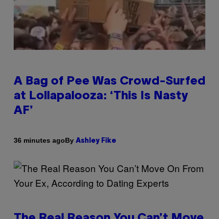
A Bag of Pee Was Crowd-Surfed
at Lollapalooza: ‘This Is Nasty
AF’
By
36 minutes ago
Ashley Fike
The Real Reason You Can’t Move