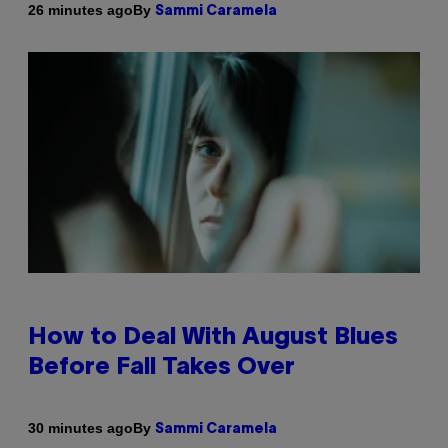
By
26 minutes ago
Sammi Caramela
How to Deal With August Blues
Before Fall Takes Over
By
30 minutes ago
Sammi Caramela