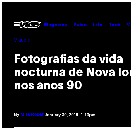
Skip
to
content
Open
Magazine
Pulse
Life
Tech
M
Menu
Viagem
Fotografias da vida
nocturna de Nova Io
nos anos 90
By
January 30, 2019, 1:13pm
Miss Rosen