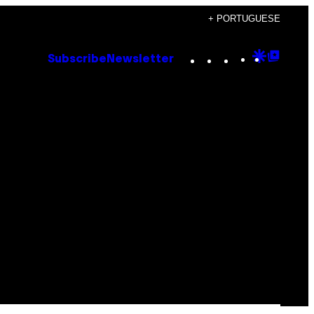
+ PORTUGUESE
Instagram
TikTok
YouTube
Google
Goog
Subscribe
Newsletter
Discove
Top
Posts