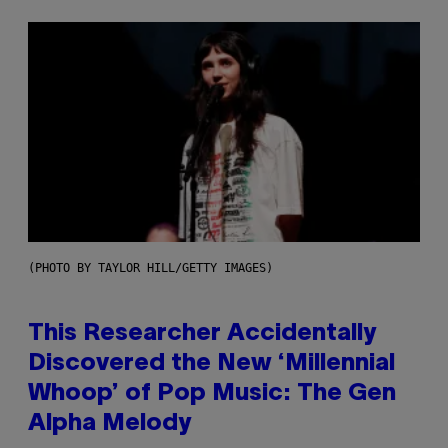
(PHOTO BY TAYLOR HILL/GETTY IMAGES)
This Researcher Accidentally
Discovered the New ‘Millennial
Whoop’ of Pop Music: The Gen
Alpha Melody