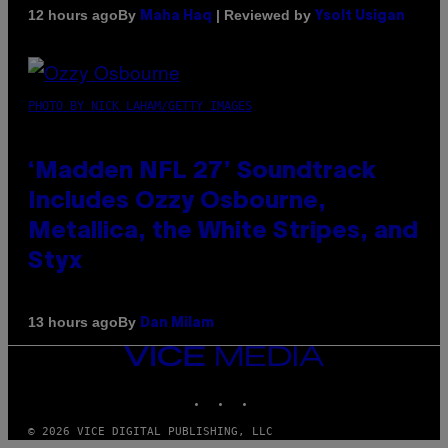
By
| Reviewed by
12 hours ago
Maha Haq
Ysolt Usigan
PHOTO BY NICK LAHAM/GETTY IMAGES
‘Madden NFL 27’ Soundtrack
Includes Ozzy Osbourne,
Metallica, the White Stripes, and
Styx
By
13 hours ago
Dan Milam
VICE
MEDIA
INSTAGRAM
TIKTOK
YOUTUBE
© 2026 VICE DIGITAL PUBLISHING, LLC