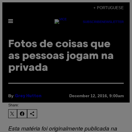
Skip
+ PORTUGUESE
to
Open
content
SUBSCRIBE
NEWSLETTER
Menu
Fotos de coisas que
as pessoas jogam na
privada
By
December 12, 2016, 9:00am
Grey Hutton
Share:
Esta matéria foi originalmente publicada na