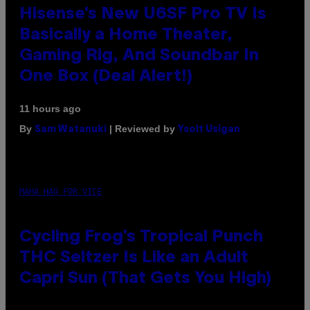
Hisense’s New U6SF Pro TV Is
Basically a Home Theater,
Gaming Rig, And Soundbar In
One Box (Deal Alert!)
11 hours ago
By
| Reviewed by
Sam Watanuki
Ysolt Usigan
MAHA HAQ FOR VICE
Cycling Frog’s Tropical Punch
THC Seltzer Is Like an Adult
Capri Sun (That Gets You High)