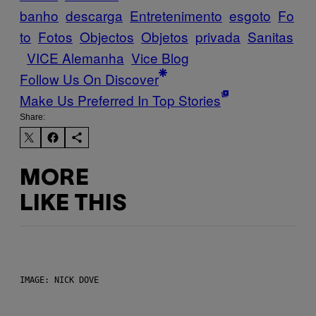
banho
descarga
Entretenimento
esgoto
Fo
to
Fotos
Objectos
Objetos
privada
Sanitas
VICE Alemanha
Vice Blog
Follow Us On Discover
Make Us Preferred In Top Stories
Share:
MORE
LIKE THIS
IMAGE: NICK DOVE