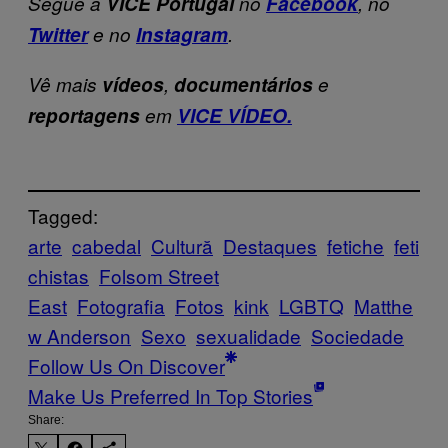
Segue a
VICE Portugal
no
Facebook
, no
Twitter
e no
Instagram
.
Vê mais
vídeos
,
documentários
e
reportagens
em
VICE VÍDEO.
Tagged:
arte
cabedal
Cultură
Destaques
fetiche
feti
chistas
Folsom Street
East
Fotografia
Fotos
kink
LGBTQ
Matthe
w Anderson
Sexo
sexualidade
Sociedade
Follow Us On Discover
Make Us Preferred In Top Stories
Share: