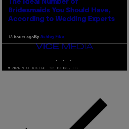
The Ideal Number of
Bridesmaids You Should Have,
According to Wedding Experts
By
13 hours ago
Ashley Fike
VICE
MEDIA
INSTAGRAM
TIKTOK
YOUTUBE
© 2026 VICE DIGITAL PUBLISHING, LLC