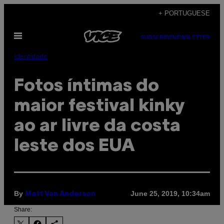
Skip
+ PORTUGUESE
to
Open
content
SUBSCRIBE
NEWSLETTER
Menu
Identidade
Fotos íntimas do
maior festival kinky
ao ar livre da costa
leste dos EUA
By
June 25, 2019, 10:34am
Matt Van Anderson
Share: