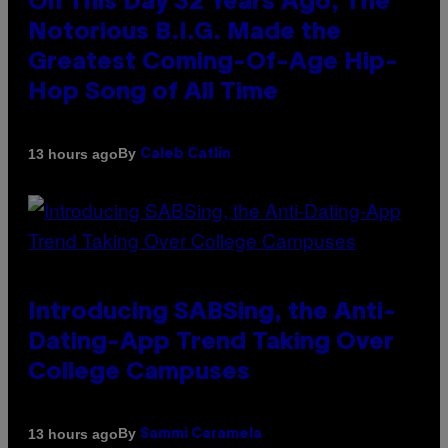
On This Day 32 Years Ago, The
Notorious B.I.G. Made the
Greatest Coming-Of-Age Hip-
Hop Song of All Time
By
13 hours ago
Caleb Catlin
Introducing SABSing, the Anti-
Dating-App Trend Taking Over
College Campuses
By
13 hours ago
Sammi Caramela