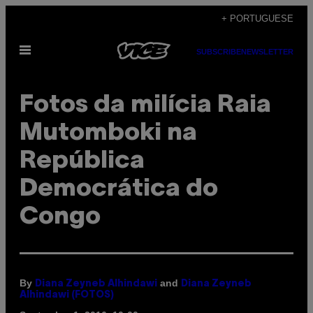
Skip
+ PORTUGUESE
to
Open
content
SUBSCRIBE
NEWSLETTER
Menu
Fotos da milícia Raia
Mutomboki na
República
Democrática do
Congo
By
and
Diana Zeyneb Alhindawi
Diana Zeyneb
Alhindawi (FOTOS)